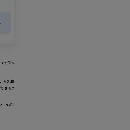
%
s coûts
, vous
rt à un
le coût