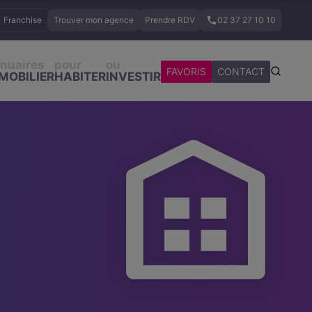
Franchise
Trouver mon agence
Prendre RDV
02 37 27 10 10
nuaires
pour
ou
FAVORIS
CONTACT
MOBILIER
HABITER
INVESTIR