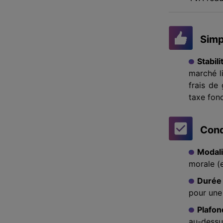
Simp
Stabil
marché li
frais de
taxe fonc
Cond
Modali
morale (e
Durée
pour une
Plafon
au-dessus