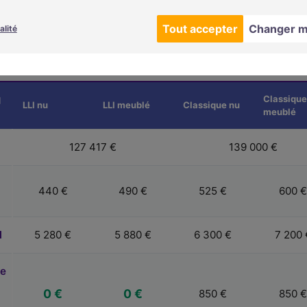
ant
Tout accepter
Changer m
alité
un des meilleurs équilibres rentabilité / sécurité / valorisation : de
e, proximité de Paris, modernisation du centre-ville et valoris
foncier.
q
Classiqu
LLI nu
LLI meublé
Classique nu
meublé
t
127 417 €
139 000 €
440 €
490 €
525 €
600 
l
5 280 €
5 880 €
6 300 €
7 200 
re
0 €
0 €
850 €
850 