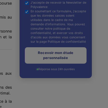
mbourse
J'accepte de recevoir la Newsletter de
Polyvalence
En soumettant ce formulaire, j'accepte
que les données saisies soient
mis au
utilisées dans le cadre de ma
demande d'informations. Vous pouvez
consulter notre politique de
rsonne
confidentialité, et exercer vos droits
n et la
d'accès aux données vous concernant
sur la page Politique de confidentialité
Recevoir mon étude
personnalisée
Réponse sous 24h ouvrées
es aux
ns des
timal.
ce à la
t.