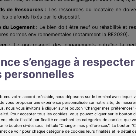
ds de Ressources :
Les ressources du locataire ne doive
les plafonds fixés par le dispositif.
é du Logement :
Le bien doit être neuf ou réhabilité et re
ières normes environnementales (notamment la RE2020).
ion :
Le non-respect des engagements entraîne la per
s fiscaux (TVA réduite et Crédit d’Impôt Taxe Foncière).
nce s’engage à respecter
 personnelles
 en œuvre
et : Acquisition d'un T1 bis en rez-de-jardin de 37.82
obtenu votre accord préalable, nous déposons sur le terminal avec lequel v
à Luisant (Zone B1)
 de vous proposer une expérience personnalisée sur notre site, de mesurer
lus, nous vous invitons à cliquer sur le bouton "Changer mes préférences" 
ialité. Pour accepter tous les cookies, vous pouvez cliquer sur le bouton
vos choix finalité par finalité en cochant les catégories de cookies que v
sur le bouton ci-dessous, intitulé "Changer mes préférences". Le bouton 
² surface utile - L'Aparté
et de voir pour chaque catégorie de cookies leurs finalités et le détail d