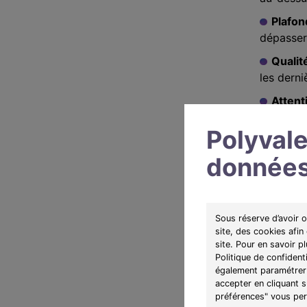
Plafon
dépasser 
Qualit
les dern
Attent
avantage
Polyvale
données
Mise
Exemple concr
Sous réserve d’avoir 
surface utile 
site, des cookies afin
site. Pour en savoir p
Politique de confident
également paramétrer 
accepter en cliquant 
T1 bis 37.82m
préférences" vous perm