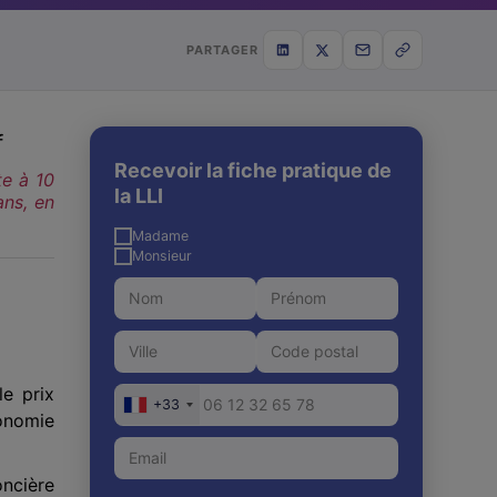
PARTAGER
f
Recevoir la fiche pratique de
te à 10
la LLI
ans, en
Madame
Monsieur
e prix
+33
onomie
oncière