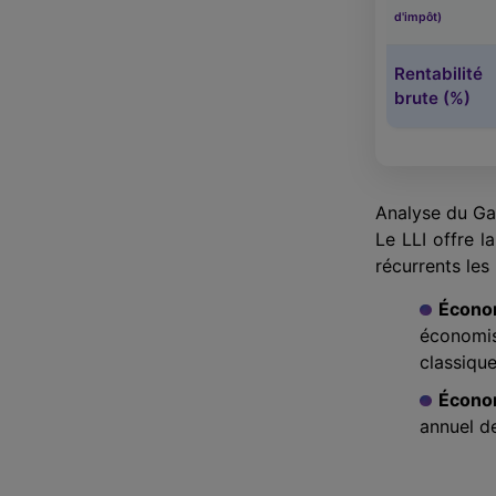
d'impôt)
Rentabilité
brute (%)
Analyse du Ga
Le LLI offre l
récurrents les 
Économ
économi
classique
Économ
annuel d