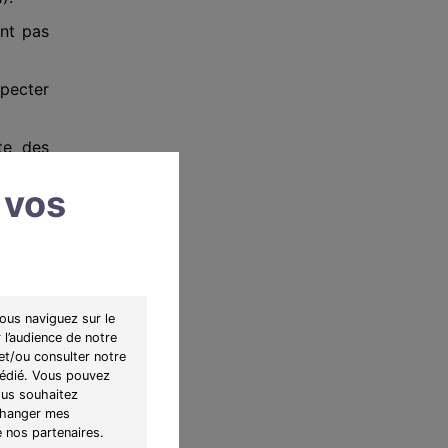
nt pas
specter
te des
 vos
 m² de
ous naviguez sur le
 l’audience de notre
et/ou consulter notre
 dédié. Vous pouvez
ous souhaitez
"Changer mes
e nos partenaires.