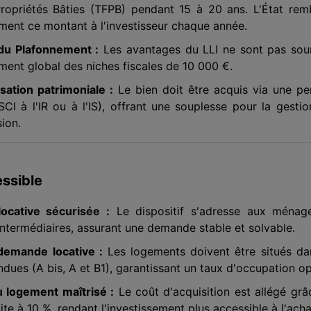
Propriétés Bâties (TFPB) pendant 15 à 20 ans. L'État re
ement ce montant à l'investisseur chaque année.
du Plafonnement :
Les avantages du LLI ne sont pas sou
ment global des niches fiscales de 10 000 €.
sation patrimoniale :
Le bien doit être acquis via une pe
CI à l'IR ou à l'IS), offrant une souplesse pour la gestio
ion.
ssible
locative sécurisée :
Le dispositif s'adresse aux ménag
intermédiaires, assurant une demande stable et solvable.
demande locative :
Les logements doivent être situés da
dues (A bis, A et B1), garantissant un taux d'occupation op
u logement maîtrisé :
Le coût d'acquisition est allégé grâ
te à 10 %, rendant l'investissement plus accessible à l'acha