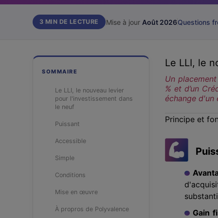
Mise à jour
Août 2026
Questions f
3 MIN
DE LECTURE
Le LLI, le 
SOMMAIRE
Un placement 
% et d’un Créd
Le LLI, le nouveau levier
échange d'un 
pour l'investissement dans
le neuf
Principe et f
Puissant
Accessible
Puis
Simple
Avant
Conditions
d'acqui
Mise en œuvre
substanti
À propros de Polyvalence
Gain f