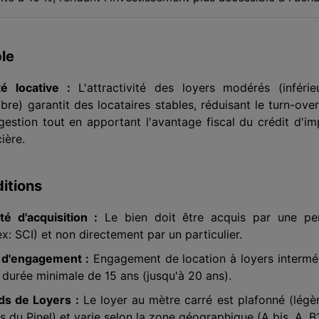
le
ité locative :
L'attractivité des loyers modérés (inférie
bre) garantit des locataires stables, réduisant le turn-over
 gestion tout en apportant l'avantage fiscal du crédit d'i
ière.
itions
té d'acquisition :
Le bien doit être acquis par une pe
x: SCI) et non directement par un particulier.
 d'engagement :
Engagement de location à loyers intermé
 durée minimale de 15 ans (jusqu'à 20 ans).
ds de Loyers :
Le loyer au mètre carré est plafonné (lég
 du Pinel) et varie selon la zone géographique (A bis, A, B1