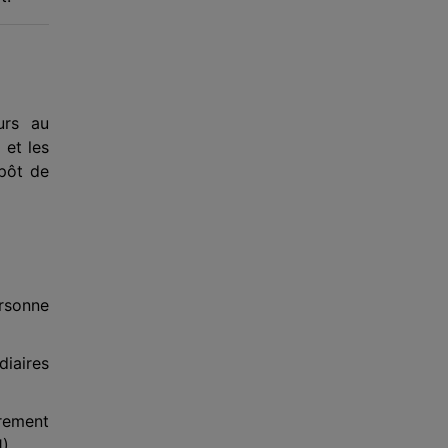
urs au
 et les
mpôt de
rsonne
diaires
èrement
).