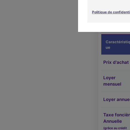
28600 – Luis
Politique de confidenti
Luisant offre 
locative fort
croissante du 
Caractéristi
ue
Prix d'acha
Loyer
mensuel
Loyer annue
Taxe fonciè
Annuelle
(grâce au crédit