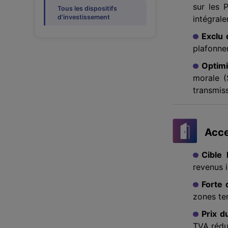
sur les 
Tous les dispositifs
d'investissement
intégral
Exclu 
plafonne
Optimi
morale (S
transmiss
Acce
Cible 
revenus 
Forte 
zones ten
Prix d
TVA rédui