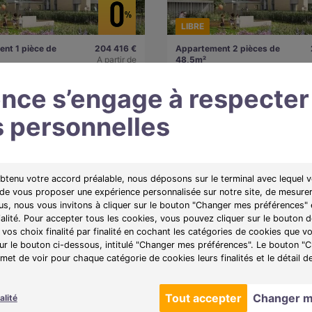
LIBRE
nt 1 pièce de
204 416 €
Appartement 2 pièces de
A partir de
48,5m²
arre (95170)
1057€/mois
Deuil-la-Barre (95170)
nce s’engage à respecter
 personnelles
e :
L'Observatoire
Programme :
L'Observatoire
 une résidence contemporaine
Découvrez une résidence contemp
de Paris, alliant élégance,
aux portes de Paris, alliant éléganc
ualité de vie.
nature et qualité de vie.
obtenu votre accord préalable, nous déposons sur le terminal avec lequel v
 de vous proposer une expérience personnalisée sur notre site, de mesurer
plan
Voir l'appartement
Obtenir le plan
Voir l'
lus, nous vous invitons à cliquer sur le bouton "Changer mes préférences" 
ialité. Pour accepter tous les cookies, vous pouvez cliquer sur le bouton
vos choix finalité par finalité en cochant les catégories de cookies que v
sur le bouton ci-dessous, intitulé "Changer mes préférences". Le bouton 
et de voir pour chaque catégorie de cookies leurs finalités et le détail d
Tout accepter
Changer m
alité