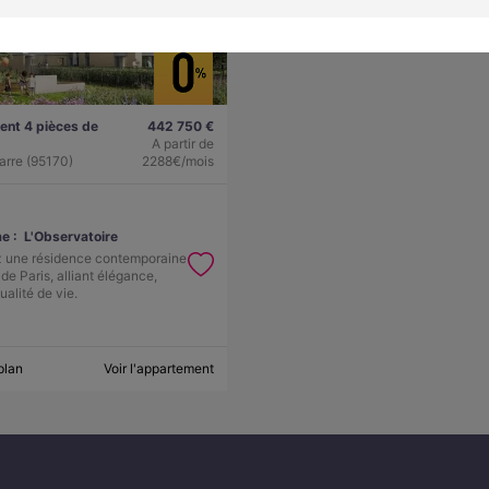
nt 4 pièces de
442 750 €
A partir de
arre (95170)
2288€/mois
e :
L'Observatoire
 une résidence contemporaine
de Paris, alliant élégance,
ualité de vie.
plan
Voir l'appartement