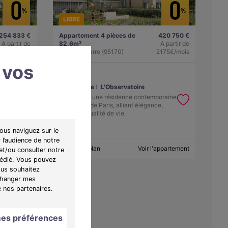
LIBRE
254 833 €
Appartement 4 pièces de
420 750 €
A partir de
82,6m²
A partir de
1317€/mois
Deuil-la-Barre (95170)
2175€/mois
 vos
Programme :
L'Observatoire
oraine
Découvrez une résidence contemporaine
e,
aux portes de Paris, alliant élégance,
nature et qualité de vie.
ous naviguez sur le
 l’audience de notre
appartement
Obtenir le plan
Voir l'appartement
et/ou consulter notre
 dédié. Vous pouvez
ous souhaitez
"Changer mes
e nos partenaires.
es préférences