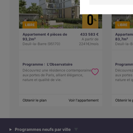
LIBRE
LIBRE
Appartement 4 pièces de
433 583 €
Apparteme
93,2m²
A partir de
83,7m²
Deuil-la-Barre (95170)
2241€/mois
Deuil-la-B
Programme :
L'Observatoire
Programm
Découvrez une résidence contemporaine
Découvrez
aux portes de Paris, alliant élégance,
aux portes 
nature et qualité de vie.
nature et q
Obtenir le plan
Voir l'appartement
Obtenir le 
Programmes neufs par ville
▼