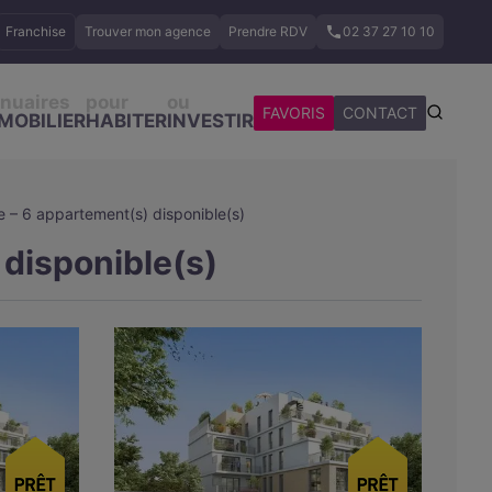
Franchise
Trouver mon agence
Prendre RDV
02 37 27 10 10
nuaires
pour
ou
FAVORIS
CONTACT
MOBILIER
HABITER
INVESTIR
e – 6 appartement(s) disponible(s)
 disponible(s)