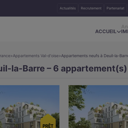
Actualités
Recrutement
Partenariat
An
ACCUEIL
IM
France
>
Appartements Val-d'oise
>
Appartements neufs à Deuil-la-Barr
l-la-Barre – 6 appartement(s)