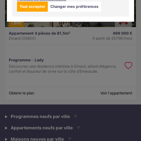
Tout accepter
Changer mes préférences
LIBRE
Appartement 4 pièces de 81,5m²
499 000 €
Dinard (35800)
A partir de
2579€/mois
Programme :
Lady
Découvrez une résidence intimiste à Dinard, alliant élégance,
confort et douceur de vivre sur la côte d'Émeraude.
Obtenir le plan
Voir l'appartement
Programmes neufs par ville
▼
Appartements neufs par ville
▼
Maisons neuves par ville
▼