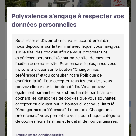
Polyvalence s’engage à respecter vos
LIBRE
données personnelles
Appartement 4 pièces de 81,5m²
479 000 €
Dinard (35800)
A partir de
2476€/mois
Sous réserve d’avoir obtenu votre accord préalable,
nous déposons sur le terminal avec lequel vous naviguez
sur le site, des cookies afin de vous proposer une
Programme :
Lady
expérience personnalisée sur notre site, de mesurer
Découvrez une résidence intimiste à Dinard, alliant élégance,
l’audience de notre site. Pour en savoir plus, nous vous
confort et douceur de vivre sur la côte d'Émeraude.
invitons à cliquer sur le bouton "Changer mes
préférences" et/ou consulter notre Politique de
confidentialité. Pour accepter tous les cookies, vous
Obtenir le plan
Voir l'appartement
pouvez cliquer sur le bouton dédié. Vous pouvez
également paramétrer vos choix finalité par finalité en
cochant les catégories de cookies que vous souhaitez
accepter en cliquant sur le bouton ci-dessous, intitulé
"Changer mes préférences". Le bouton "Changer mes
préférences" vous permet de voir pour chaque catégorie
de cookies leurs finalités et le détail de nos partenaires.
Politique de confidentialité