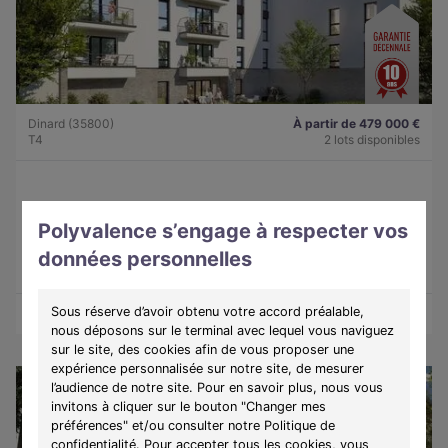
Dinard (35800)
À partir de 479 000 €
T4
2 lots disponibles
Programme :
Lady
Polyvalence s’engage à respecter vos
Découvrez une résidence intimiste à Dinard, alliant élégance,
confort et douceur de vivre sur la côte d'Émeraude.
données personnelles
Sous réserve d’avoir obtenu votre accord préalable,
Découvrir les biens
Voir le programme
nous déposons sur le terminal avec lequel vous naviguez
sur le site, des cookies afin de vous proposer une
expérience personnalisée sur notre site, de mesurer
l’audience de notre site. Pour en savoir plus, nous vous
invitons à cliquer sur le bouton "Changer mes
préférences" et/ou consulter notre Politique de
confidentialité. Pour accepter tous les cookies, vous