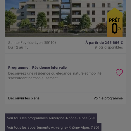
Sainte-Foy-lès-Lyon (69110)
À partir de 245 666 €
Du T2 au T5
9 lots disponibles
Programme :
Résidence Intervalle
Découvrez une résidence où élégance, nature et mobilité
s'accordent harmonieusement.
Découvrir les biens
Voir le programme
Voir tous les programmes Auvergne-Rhône-Alpes (29)
Voir tous les appartements Auvergne-Rhône-Alpes (180)