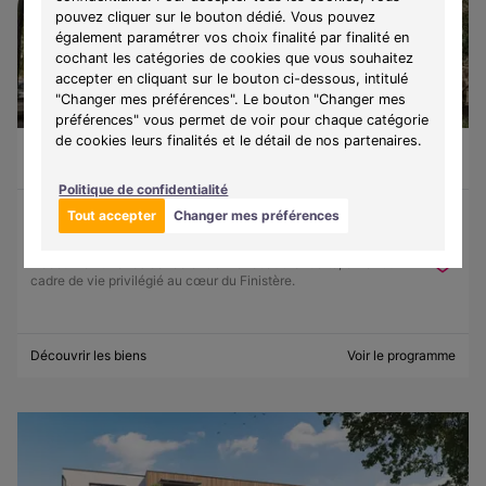
pouvez cliquer sur le bouton dédié. Vous pouvez
également paramétrer vos choix finalité par finalité en
cochant les catégories de cookies que vous souhaitez
accepter en cliquant sur le bouton ci-dessous, intitulé
"Changer mes préférences". Le bouton "Changer mes
préférences" vous permet de voir pour chaque catégorie
de cookies leurs finalités et le détail de nos partenaires.
Guilvinec (29730)
À partir de 130 500 €
Du T1 au T3
9 lots disponibles
Politique de confidentialité
Tout accepter
Changer mes préférences
Programme :
Ker Lohan
Découvrez une résidence entre mer et authenticité, offrant un
cadre de vie privilégié au cœur du Finistère.
Découvrir les biens
Voir le programme