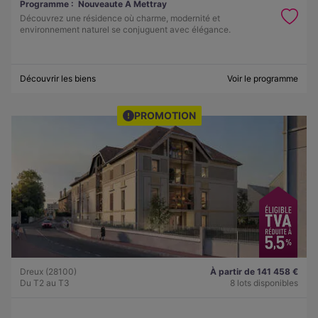
Programme :
Nouveaute A Mettray
Découvrez une résidence où charme, modernité et
environnement naturel se conjuguent avec élégance.
Découvrir les biens
Voir le programme
PROMOTION
Dreux (28100)
À partir de 141 458 €
Du T2 au T3
8 lots disponibles