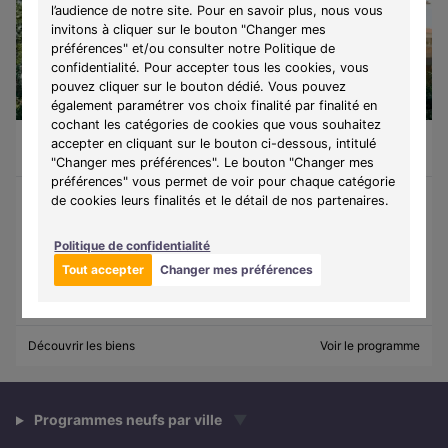
l’audience de notre site. Pour en savoir plus, nous vous
invitons à cliquer sur le bouton "Changer mes
préférences" et/ou consulter notre Politique de
confidentialité. Pour accepter tous les cookies, vous
pouvez cliquer sur le bouton dédié. Vous pouvez
également paramétrer vos choix finalité par finalité en
cochant les catégories de cookies que vous souhaitez
Saint-Vincent-de-Paul (33440)
À partir de 135 000 €
accepter en cliquant sur le bouton ci-dessous, intitulé
Du T1 au T2
6 lots disponibles
"Changer mes préférences". Le bouton "Changer mes
préférences" vous permet de voir pour chaque catégorie
de cookies leurs finalités et le détail de nos partenaires.
Programme :
Résidence Via Vigna
Découvrez Via Vigna à Saint-Vincent-de-Paul, appartements
Politique de confidentialité
neufs du T1 bis au T3, DPE A, avec extérieur, à 10 min de
Tout accepter
Changer mes préférences
Bordeaux au cœur d’un cadre verdoyant.
Découvrir les biens
Voir le programme
Programmes neufs par ville
▼