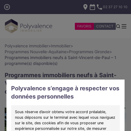
02 37 27 10 10
FAVORIS
CONTACT
Polyvalence immobilier
>
Immobilier
>
Programmes Nouvelle-Aquitaine
>
Programmes Gironde
>
Programmes immobiliers neufs à Saint-Vincent-de-Paul – 1
programme(s) disponible(s)
Programmes immobiliers neufs à Saint-
Vincent-de-Paul – 1 programme(s)
Polyvalence s’engage à respecter vos
disponible(s)
données personnelles
Sous réserve d’avoir obtenu votre accord préalable,
nous déposons sur le terminal avec lequel vous naviguez
sur le site, des cookies afin de vous proposer une
expérience personnalisée sur notre site, de mesurer