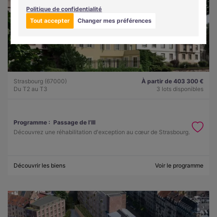
Politique de confidentialité
Tout accepter
Changer mes préférences
Strasbourg (67000)
À partir de 403 300 €
Du T2 au T3
3 lots disponibles
Programme :
Passage de l’Ill
Découvrez une réhabilitation d'exception au cœur de Strasbourg.
Découvrir les biens
Voir le programme