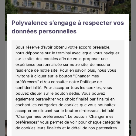
Polyvalence s’engage à respecter vos
données personnelles
Strasbourg (67000)
À partir de 322 920 €
Sous réserve d’avoir obtenu votre accord préalable,
T3
3 lots disponibles
nous déposons sur le terminal avec lequel vous naviguez
sur le site, des cookies afin de vous proposer une
expérience personnalisée sur notre site, de mesurer
l’audience de notre site. Pour en savoir plus, nous vous
Programme :
Ostel Sainte-Odile
invitons à cliquer sur le bouton "Changer mes
Réduisez vos bénéfices fonciers dans un immeuble réhabilité dont
préférences" et/ou consulter notre Politique de
les travaux représentent en moyenne 63% de l'investissement.
confidentialité. Pour accepter tous les cookies, vous
pouvez cliquer sur le bouton dédié. Vous pouvez
également paramétrer vos choix finalité par finalité en
Découvrir les biens
Voir le programme
cochant les catégories de cookies que vous souhaitez
accepter en cliquant sur le bouton ci-dessous, intitulé
"Changer mes préférences". Le bouton "Changer mes
préférences" vous permet de voir pour chaque catégorie
de cookies leurs finalités et le détail de nos partenaires.