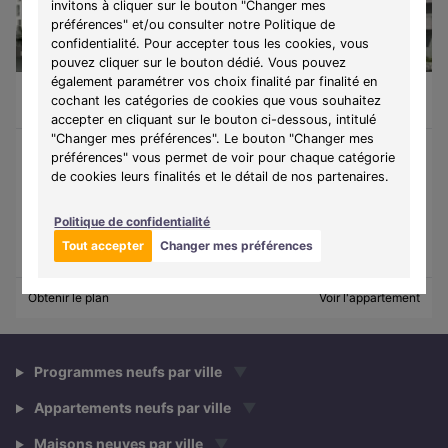
invitons à cliquer sur le bouton "Changer mes
préférences" et/ou consulter notre Politique de
confidentialité. Pour accepter tous les cookies, vous
LIBRE
pouvez cliquer sur le bouton dédié. Vous pouvez
également paramétrer vos choix finalité par finalité en
Appartement 2 pièces de 42,93m²
165 000 €
cochant les catégories de cookies que vous souhaitez
Lucé (28110)
A partir de
853€/mois
accepter en cliquant sur le bouton ci-dessous, intitulé
"Changer mes préférences". Le bouton "Changer mes
préférences" vous permet de voir pour chaque catégorie
de cookies leurs finalités et le détail de nos partenaires.
Programme :
Carré Novela
Découvrez, dans le quartier du Carré d'Or, une résidence 100%
connectée permettant de réserver des vélos électriques et
Politique de confidentialité
d'échanger avec ses voisins.
Tout accepter
Changer mes préférences
Obtenir le plan
Voir l'appartement
Programmes neufs par ville
▼
Appartements neufs par ville
▼
Maisons neuves par ville
▼