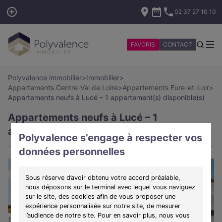
02 37 27 10 10
FAVORIS
CONTACT
Polyvalence immobilier
>
Immobilier
>
Appartements Centre-Val de Loire
>
Appartements Eure-et-Loir
>
Appartements neufs à Lucé – 1 appartement(s) disponible(s)
Appartements neufs à Lucé – 1
appartement(s) disponible(s)
Polyvalence s’engage à respecter vos
données personnelles
Sous réserve d’avoir obtenu votre accord préalable,
nous déposons sur le terminal avec lequel vous naviguez
sur le site, des cookies afin de vous proposer une
expérience personnalisée sur notre site, de mesurer
l’audience de notre site. Pour en savoir plus, nous vous