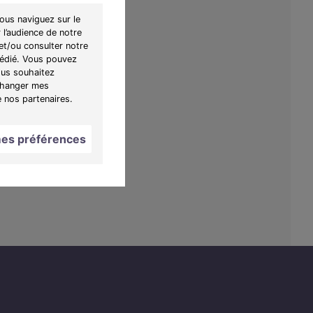
ous naviguez sur le
 l’audience de notre
et/ou consulter notre
 dédié. Vous pouvez
ous souhaitez
"Changer mes
e nos partenaires.
es préférences