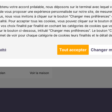
obtenu votre accord préalable, nous déposons sur le terminal avec lequel v
 de vous proposer une expérience personnalisée sur notre site, de mesurer
lus, nous vous invitons à cliquer sur le bouton "Changer mes préférences" 
pièces de
375 000 €
ialité. Pour accepter tous les cookies, vous pouvez cliquer sur le bouton
A partir de
1777€/mois
vos choix finalité par finalité en cochant les catégories de cookies que v
sur le bouton ci-dessous, intitulé "Changer mes préférences". Le bouton 
et de voir pour chaque catégorie de cookies leurs finalités et le détail d
e :
Les Jardins de Villevaudé
Les Jardins de Villevaudé, 20
Tout accepter
Changer m
alité
uves de 4 à 5 pièces avec
arage.
plan
Voir la maison