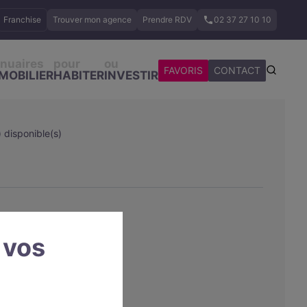
Franchise
Trouver mon agence
Prendre RDV
02 37 27 10 10
nuaires
pour
ou
FAVORIS
CONTACT
MOBILIER
HABITER
INVESTIR
 disponible(s)
 vos