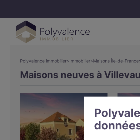
Polyvalence immobilier
>
Immobilier
>
Maisons Île-de-France
Maisons neuves à Villevau
Polyvale
données