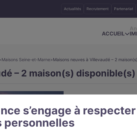
Actualités
Recrutement
Partenariat
An
ACCUEIL
IM
>
Maisons Seine-et-Marne
>
Maisons neuves à Villevaudé – 2 maison(s)
dé – 2 maison(s) disponible(s)
nce s’engage à respecter
 personnelles