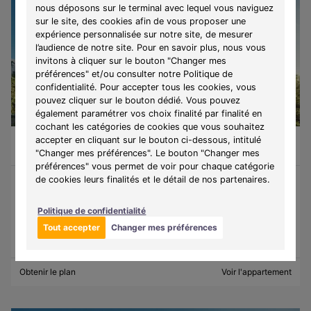
nous déposons sur le terminal avec lequel vous naviguez
sur le site, des cookies afin de vous proposer une
expérience personnalisée sur notre site, de mesurer
l’audience de notre site. Pour en savoir plus, nous vous
invitons à cliquer sur le bouton "Changer mes
préférences" et/ou consulter notre Politique de
confidentialité. Pour accepter tous les cookies, vous
pouvez cliquer sur le bouton dédié. Vous pouvez
également paramétrer vos choix finalité par finalité en
LIBRE
cochant les catégories de cookies que vous souhaitez
accepter en cliquant sur le bouton ci-dessous, intitulé
Appartement 3 pièces de 79,38m²
425 402 €
Montreuil (93100)
A partir de
1933€/mois
"Changer mes préférences". Le bouton "Changer mes
préférences" vous permet de voir pour chaque catégorie
de cookies leurs finalités et le détail de nos partenaires.
Programme :
Quartier Nature
Politique de confidentialité
Découvrez des résidences où architecture contemporaine,
lumière et nature s'harmonisent au cœur du Grand Paris.
Tout accepter
Changer mes préférences
Obtenir le plan
Voir l'appartement