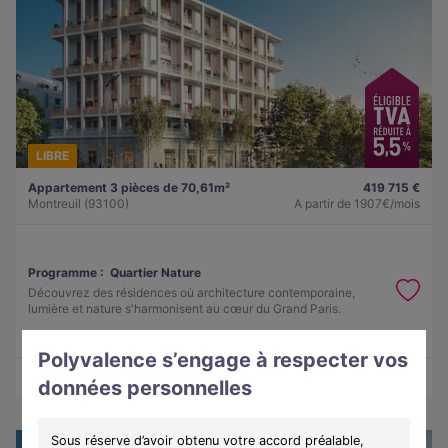
LIBRE
Appartement 3 pièces de 70,61m²
419 715 €
Montreuil (93100)
A partir de
1907€/mois
Programme :
Quartier Nature
Découvrez des résidences où architecture contemporaine,
lumière et nature s'harmonisent au cœur du Grand Paris.
Polyvalence s’engage à respecter vos
Obtenir le plan
Voir l'appartement
données personnelles
Sous réserve d’avoir obtenu votre accord préalable,