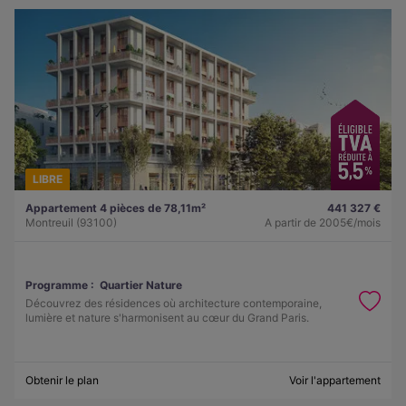
LIBRE
Appartement 4 pièces de 78,11m²
441 327 €
Montreuil (93100)
A partir de
2005€/mois
Programme :
Quartier Nature
Découvrez des résidences où architecture contemporaine,
lumière et nature s'harmonisent au cœur du Grand Paris.
Obtenir le plan
Voir l'appartement