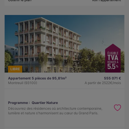
LIBRE
Appartement 5 pièces de 95,81m²
555 071 €
Montreuil (93100)
A partir de
2522€/mois
Programme :
Quartier Nature
Découvrez des résidences où architecture contemporaine,
lumière et nature s'harmonisent au cœur du Grand Paris.