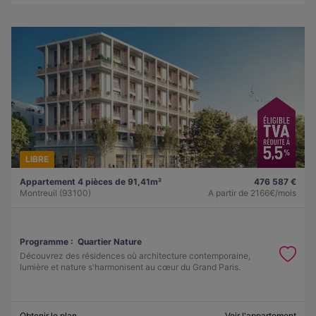
LIBRE
Appartement 4 pièces de 91,41m²
476 587 €
Montreuil (93100)
A partir de
2166€/mois
Programme :
Quartier Nature
Découvrez des résidences où architecture contemporaine,
lumière et nature s'harmonisent au cœur du Grand Paris.
Obtenir le plan
Voir l'appartement