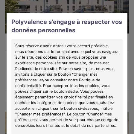
Polyvalence s’engage à respecter vos
données personnelles
Riom (63200)
À partir de 115 000 €
Du T1 au T5
23 lots disponibles
Sous réserve d’avoir obtenu votre accord préalable,
nous déposons sur le terminal avec lequel vous naviguez
sur le site, des cookies afin de vous proposer une
expérience personnalisée sur notre site, de mesurer
Programme :
Les Jardins d'Ora
l’audience de notre site. Pour en savoir plus, nous vous
Découvrez une résidence contemporaine à Riom, alliant confort,
invitons à cliquer sur le bouton "Changer mes
accessibilité et qualité de vie.
préférences" et/ou consulter notre Politique de
confidentialité. Pour accepter tous les cookies, vous
pouvez cliquer sur le bouton dédié. Vous pouvez
Découvrir les biens
Voir le programme
également paramétrer vos choix finalité par finalité en
cochant les catégories de cookies que vous souhaitez
accepter en cliquant sur le bouton ci-dessous, intitulé
"Changer mes préférences". Le bouton "Changer mes
préférences" vous permet de voir pour chaque catégorie
de cookies leurs finalités et le détail de nos partenaires.