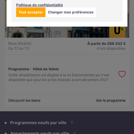
Politique de confidentialité
Tout accepter
Changer mes préférences
Riom (63200)
À partir de 289 332 €
Du T2 au T3
4 lots disponibles
Programme :
Hôtel de Volvic
Cette réhabilitation est éligible à la loi Denormandie qui n'est
disponible que pour les actes réalisés avant décembre 2027
Découvrir les biens
Voir le programme
Programmes neufs par ville
▼
Appartements neufs par ville
▼