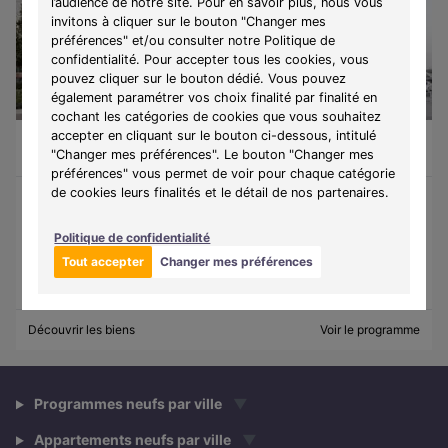
l’audience de notre site. Pour en savoir plus, nous vous
invitons à cliquer sur le bouton "Changer mes
préférences" et/ou consulter notre Politique de
confidentialité. Pour accepter tous les cookies, vous
pouvez cliquer sur le bouton dédié. Vous pouvez
également paramétrer vos choix finalité par finalité en
cochant les catégories de cookies que vous souhaitez
accepter en cliquant sur le bouton ci-dessous, intitulé
Gennevilliers (92230)
À partir de 315 000 €
"Changer mes préférences". Le bouton "Changer mes
Du T3 au T5
10 lots disponibles
préférences" vous permet de voir pour chaque catégorie
de cookies leurs finalités et le détail de nos partenaires.
Programme :
Replay
Politique de confidentialité
Découvrez une résidence où patrimoine réinventé, caractère
industriel et panorama exceptionnel se rencontrent.
Tout accepter
Changer mes préférences
Découvrir les biens
Voir le programme
Programmes neufs par ville
▼
Appartements neufs par ville
▼