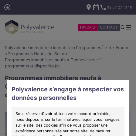
02 37 27 10 10
FAVORIS
CONTACT
Polyvalence immobilier
>
Immobilier
>
Programmes Île-de-France
>
Programmes Hauts-de-Seine
>
Programmes immobiliers neufs à Gennevilliers – 1
programme(s) disponible(s)
Programmes immobiliers neufs à
Gennevilliers – 1 programme(s)
Polyvalence s’engage à respecter vos
disponible(s)
données personnelles
Sous réserve d’avoir obtenu votre accord préalable,
nous déposons sur le terminal avec lequel vous naviguez
sur le site, des cookies afin de vous proposer une
expérience personnalisée sur notre site, de mesurer