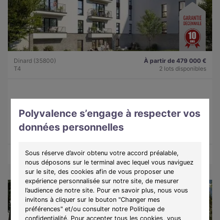
Dinard (35800)
À partir de 479 000 €
T4
2 lots disponibles
Programme :
Lady
Polyvalence s’engage à respecter vos
Découvrez une résidence intimiste à Dinard, alliant élégance,
confort et douceur de vivre sur la côte d'Émeraude.
données personnelles
Sous réserve d’avoir obtenu votre accord préalable,
Découvrir les biens
Voir le programme
nous déposons sur le terminal avec lequel vous naviguez
sur le site, des cookies afin de vous proposer une
expérience personnalisée sur notre site, de mesurer
l’audience de notre site. Pour en savoir plus, nous vous
invitons à cliquer sur le bouton "Changer mes
préférences" et/ou consulter notre Politique de
confidentialité. Pour accepter tous les cookies, vous