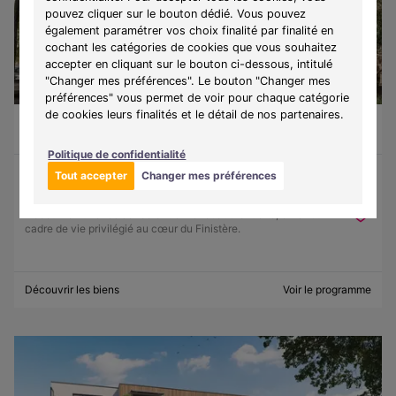
pouvez cliquer sur le bouton dédié. Vous pouvez
également paramétrer vos choix finalité par finalité en
cochant les catégories de cookies que vous souhaitez
accepter en cliquant sur le bouton ci-dessous, intitulé
"Changer mes préférences". Le bouton "Changer mes
préférences" vous permet de voir pour chaque catégorie
de cookies leurs finalités et le détail de nos partenaires.
Guilvinec (29730)
À partir de 130 500 €
Du T1 au T3
9 lots disponibles
Politique de confidentialité
Tout accepter
Changer mes préférences
Programme :
Ker Lohan
Découvrez une résidence entre mer et authenticité, offrant un
cadre de vie privilégié au cœur du Finistère.
Découvrir les biens
Voir le programme