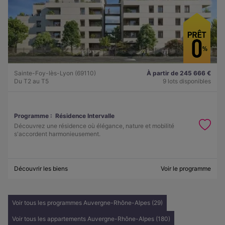
Sainte-Foy-lès-Lyon (69110)
À partir de 245 666 €
Du T2 au T5
9 lots disponibles
Programme :
Résidence Intervalle
Découvrez une résidence où élégance, nature et mobilité
s'accordent harmonieusement.
Découvrir les biens
Voir le programme
Voir tous les programmes Auvergne-Rhône-Alpes (29)
Voir tous les appartements Auvergne-Rhône-Alpes (180)