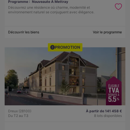
Programme :
Nouveaute A Mettray
Découvrez une résidence où charme, modernité et
environnement naturel se conjuguent avec élégance.
Découvrir les biens
Voir le programme
PROMOTION
Dreux (28100)
À partir de 141 458 €
Du T2 au T3
8 lots disponibles