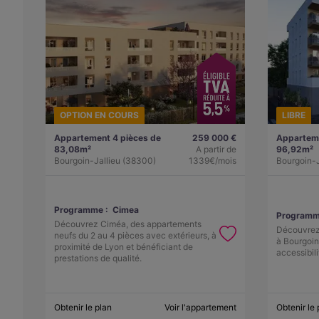
OPTION EN COURS
LIBRE
Appartement 4 pièces de
259 000 €
Apparteme
83,08m²
A partir de
96,92m²
Bourgoin-Jallieu (38300)
1339€/mois
Bourgoin-J
Programme :
Cimea
Programm
Découvrez Ciméa, des appartements
Découvrez
neufs du 2 au 4 pièces avec extérieurs, à
à Bourgoin-
proximité de Lyon et bénéficiant de
accessibili
prestations de qualité.
Obtenir le plan
Voir l'appartement
Obtenir le 