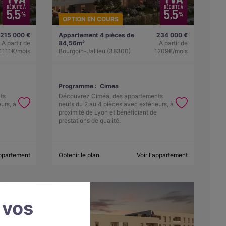
OPTION EN COURS
215 000 €
Appartement 4 pièces de
234 000 €
A partir de
84,56m²
A partir de
1111€/mois
Bourgoin-Jallieu (38300)
1209€/mois
Programme :
Cimea
ts
Découvrez Ciméa, des appartements
urs, à
neufs du 2 au 4 pièces avec extérieurs, à
proximité de Lyon et bénéficiant de
prestations de qualité.
appartement
Obtenir le plan
Voir l'appartement
 vos