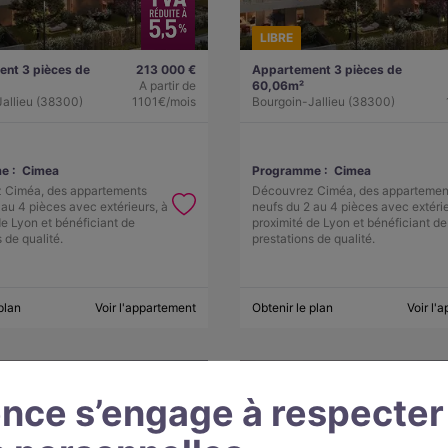
LIBRE
nt 3 pièces de
213 000 €
Appartement 3 pièces de
A partir de
60,06m²
allieu (38300)
1101€/mois
Bourgoin-Jallieu (38300)
e :
Cimea
Programme :
Cimea
 Ciméa, des appartements
Découvrez Ciméa, des appartemen
 au 4 pièces avec extérieurs, à
neufs du 2 au 4 pièces avec extérie
de Lyon et bénéficiant de
proximité de Lyon et bénéficiant de
 de qualité.
prestations de qualité.
plan
Voir l'appartement
Obtenir le plan
Voir l'
nce s’engage à respecter