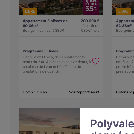
LIBRE
LIBRE
Appartement 3 pièces de
209 000 €
Apparteme
60,06m²
A partir de
62,38m²
Bourgoin-Jallieu (38300)
1080€/mois
Bourgoin-J
Programme :
Cimea
Programm
Découvrez Ciméa, des appartements
Découvrez
neufs du 2 au 4 pièces avec extérieurs, à
neufs du 2
proximité de Lyon et bénéficiant de
proximité 
prestations de qualité.
prestations
Obtenir le plan
Voir l'appartement
Obtenir le 
Polyvale