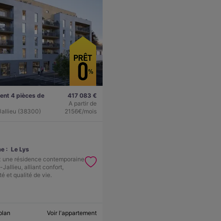
nt 4 pièces de
417 083 €
A partir de
allieu (38300)
2156€/mois
e :
Le Lys
 une résidence contemporaine
Jallieu, alliant confort,
té et qualité de vie.
plan
Voir l'appartement