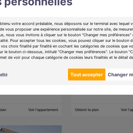
 personnelles
obtenu votre accord préalable, nous déposons sur le terminal avec lequel v
 de vous proposer une expérience personnalisée sur notre site, de mesurer
LIBRE
lus, nous vous invitons à cliquer sur le bouton "Changer mes préférences" 
nt 4 pièces de
245 000 €
Appartement 4 pièces de
ialité. Pour accepter tous les cookies, vous pouvez cliquer sur le bouton
A partir de
84,53m²
vos choix finalité par finalité en cochant les catégories de cookies que v
allieu (38300)
1266€/mois
Bourgoin-Jallieu (38300)
sur le bouton ci-dessous, intitulé "Changer mes préférences". Le bouton 
et de voir pour chaque catégorie de cookies leurs finalités et le détail d
e :
Cimea
Programme :
Cimea
Tout accepter
Changer m
alité
 Ciméa, des appartements
Découvrez Ciméa, des appartemen
 au 4 pièces avec extérieurs, à
neufs du 2 au 4 pièces avec extérie
de Lyon et bénéficiant de
proximité de Lyon et bénéficiant de
 de qualité.
prestations de qualité.
plan
Voir l'appartement
Obtenir le plan
Voir l'