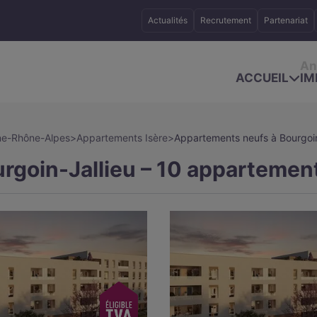
Actualités
Recrutement
Partenariat
An
ACCUEIL
IM
ne-Rhône-Alpes
>
Appartements Isère
>
Appartements neufs à Bourgoin
goin-Jallieu – 10 appartement