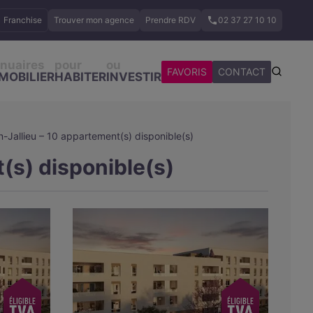
Franchise
Trouver mon agence
Prendre RDV
02 37 27 10 10
nuaires
pour
ou
FAVORIS
CONTACT
MOBILIER
HABITER
INVESTIR
-Jallieu – 10 appartement(s) disponible(s)
(s) disponible(s)