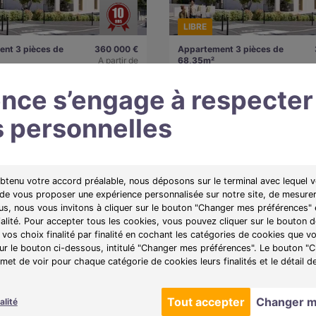
LIBRE
nt 3 pièces de
360 000 €
Appartement 3 pièces de
A partir de
68,35m²
64100)
1861€/mois
Bayonne (64100)
nce s’engage à respecter
 personnelles
e :
Cap A Ma
Programme :
Cap A Ma
ements lumineux de 2 à 4
Des appartements lumineux de 2 à
iant confort et vue
pièces, alliant confort et vue
elle près du centre-ville.
exceptionnelle près du centre-ville
obtenu votre accord préalable, nous déposons sur le terminal avec lequel v
 de vous proposer une expérience personnalisée sur notre site, de mesurer
plan
Voir l'appartement
Obtenir le plan
Voir l'
lus, nous vous invitons à cliquer sur le bouton "Changer mes préférences" 
ialité. Pour accepter tous les cookies, vous pouvez cliquer sur le bouton
vos choix finalité par finalité en cochant les catégories de cookies que v
sur le bouton ci-dessous, intitulé "Changer mes préférences". Le bouton 
et de voir pour chaque catégorie de cookies leurs finalités et le détail d
Tout accepter
Changer m
alité