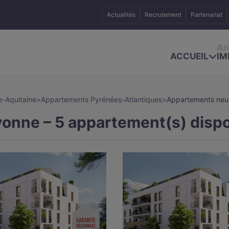
Actualités
Recrutement
Partenariat
An
ACCUEIL
IM
-Aquitaine
>
Appartements Pyrénées-Atlantiques
>
Appartements neuf
onne – 5 appartement(s) dispo