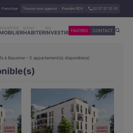
Franchise
Trouver mon agence
Prendre RDV
02 37 27 10 10
nuaires
pour
ou
FAVORIS
CONTACT
MOBILIER
HABITER
INVESTIR
s à Bayonne – 5 appartement(s) disponible(s)
nible(s)