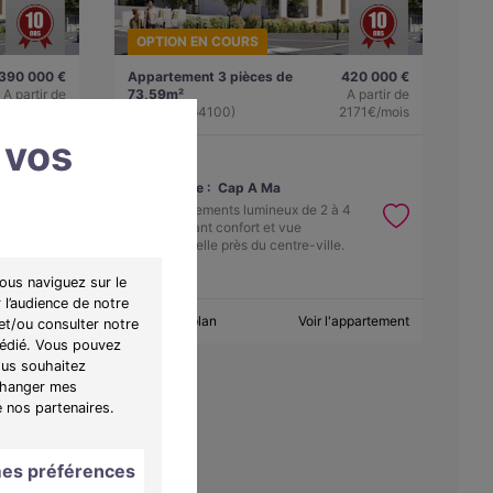
OPTION EN COURS
390 000 €
Appartement 3 pièces de
420 000 €
A partir de
73,59m²
A partir de
2016€/mois
Bayonne (64100)
2171€/mois
 vos
Programme :
Cap A Ma
 4
Des appartements lumineux de 2 à 4
pièces, alliant confort et vue
.
exceptionnelle près du centre-ville.
ous naviguez sur le
 l’audience de notre
appartement
Obtenir le plan
Voir l'appartement
et/ou consulter notre
 dédié. Vous pouvez
ous souhaitez
"Changer mes
e nos partenaires.
es préférences