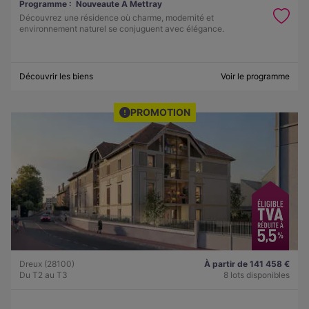
Programme :
Nouveaute A Mettray
Découvrez une résidence où charme, modernité et
environnement naturel se conjuguent avec élégance.
Découvrir les biens
Voir le programme
PROMOTION
Dreux (28100)
À partir de 141 458 €
Du T2 au T3
8 lots disponibles