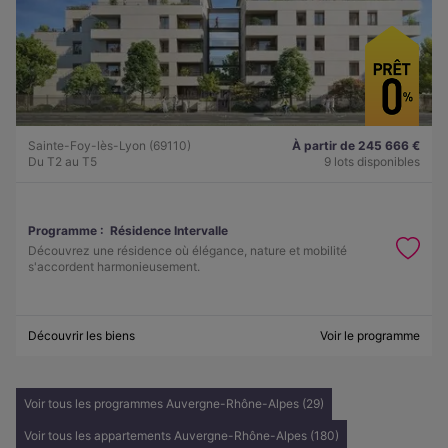
Sainte-Foy-lès-Lyon (69110)
À partir de 245 666 €
Du T2 au T5
9 lots disponibles
Programme :
Résidence Intervalle
Découvrez une résidence où élégance, nature et mobilité
s'accordent harmonieusement.
Découvrir les biens
Voir le programme
Voir tous les programmes Auvergne-Rhône-Alpes (29)
Voir tous les appartements Auvergne-Rhône-Alpes (180)