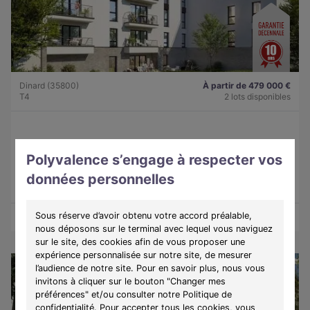
Dinard (35800)
À partir de 479 000 €
T4
2 lots disponibles
Programme :
Lady
Polyvalence s’engage à respecter vos
Découvrez une résidence intimiste à Dinard, alliant élégance,
confort et douceur de vivre sur la côte d'Émeraude.
données personnelles
Sous réserve d’avoir obtenu votre accord préalable,
Découvrir les biens
Voir le programme
nous déposons sur le terminal avec lequel vous naviguez
sur le site, des cookies afin de vous proposer une
expérience personnalisée sur notre site, de mesurer
l’audience de notre site. Pour en savoir plus, nous vous
invitons à cliquer sur le bouton "Changer mes
préférences" et/ou consulter notre Politique de
confidentialité. Pour accepter tous les cookies, vous