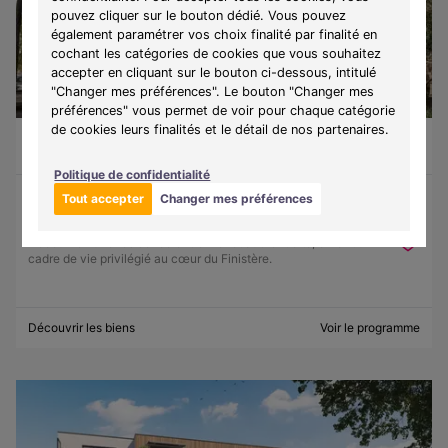
pouvez cliquer sur le bouton dédié. Vous pouvez
également paramétrer vos choix finalité par finalité en
cochant les catégories de cookies que vous souhaitez
accepter en cliquant sur le bouton ci-dessous, intitulé
"Changer mes préférences". Le bouton "Changer mes
préférences" vous permet de voir pour chaque catégorie
de cookies leurs finalités et le détail de nos partenaires.
Guilvinec (29730)
À partir de 130 500 €
Du T1 au T3
9 lots disponibles
Politique de confidentialité
Tout accepter
Changer mes préférences
Programme :
Ker Lohan
Découvrez une résidence entre mer et authenticité, offrant un
cadre de vie privilégié au cœur du Finistère.
Découvrir les biens
Voir le programme