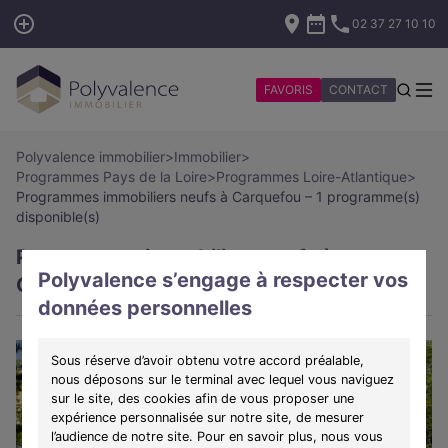
02 37 27 10 10
FAVORIS
CONTACT
Polyvalence immobilier
>
Immobilier
>
Programmes Pays de la Loire
>
Programmes Loire-Atlantique
>
Programmes immobiliers neufs à Carquefou – 1 programme(s)
disponible(s)
Programmes immobiliers neufs à
Polyvalence s’engage à respecter vos
Carquefou – 1 programme(s) disponible(s)
données personnelles
Sous réserve d’avoir obtenu votre accord préalable,
nous déposons sur le terminal avec lequel vous naviguez
sur le site, des cookies afin de vous proposer une
expérience personnalisée sur notre site, de mesurer
l’audience de notre site. Pour en savoir plus, nous vous