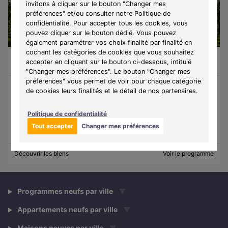
invitons à cliquer sur le bouton "Changer mes
préférences" et/ou consulter notre Politique de
confidentialité. Pour accepter tous les cookies, vous
pouvez cliquer sur le bouton dédié. Vous pouvez
également paramétrer vos choix finalité par finalité en
cochant les catégories de cookies que vous souhaitez
Carquefou (44470)
À partir de 235 000 €
accepter en cliquant sur le bouton ci-dessous, intitulé
Du T2 au T4
8 lots disponibles
"Changer mes préférences". Le bouton "Changer mes
préférences" vous permet de voir pour chaque catégorie
de cookies leurs finalités et le détail de nos partenaires.
Programme :
Le 9.18
Découvrez une résidence contemporaine à Carquefou, alliant
Politique de confidentialité
confort, modernité et qualité de vie.
Tout accepter
Changer mes préférences
Découvrir les biens
Voir le programme
Programmes neufs par ville
▼
Appartements neufs par ville
▼
Maisons neuves par ville
▼