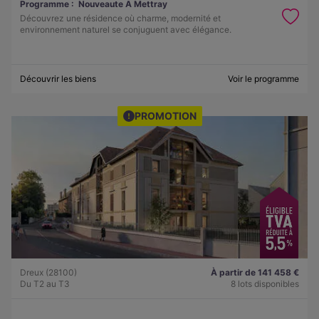
Programme :
Nouveaute A Mettray
Découvrez une résidence où charme, modernité et
environnement naturel se conjuguent avec élégance.
Découvrir les biens
Voir le programme
PROMOTION
Dreux (28100)
À partir de 141 458 €
Du T2 au T3
8 lots disponibles