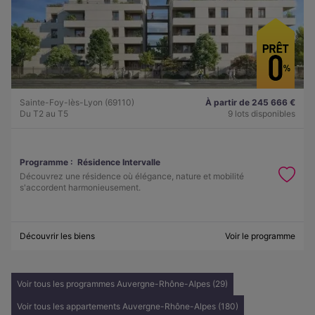
Sainte-Foy-lès-Lyon (69110)
À partir de 245 666 €
Du T2 au T5
9 lots disponibles
Programme :
Résidence Intervalle
Découvrez une résidence où élégance, nature et mobilité
s'accordent harmonieusement.
Découvrir les biens
Voir le programme
Voir tous les programmes Auvergne-Rhône-Alpes (29)
Voir tous les appartements Auvergne-Rhône-Alpes (180)