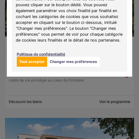
pouvez cliquer sur le bouton dédié. Vous pouvez
également paramétrer vos choix finalité par finalité en
cochant les catégories de cookies que vous souhaitez
accepter en cliquant sur le bouton ci-dessous, intitulé
"Changer mes préférences". Le bouton "Changer mes
préférences" vous permet de voir pour chaque catégorie
de cookies leurs finalités et le détail de nos partenaires.
Guilvinec (29730)
À partir de 130 500 €
Du T1 au T3
9 lots disponibles
Politique de confidentialité
Tout accepter
Changer mes préférences
Programme :
Ker Lohan
Découvrez une résidence entre mer et authenticité, offrant un
cadre de vie privilégié au cœur du Finistère.
Découvrir les biens
Voir le programme