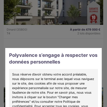
Dinard (35800)
À partir de 479 000 €
T4
2 lots disponibles
Programme :
Lady
Polyvalence s’engage à respecter vos
Découvrez une résidence intimiste à Dinard, alliant élégance,
confort et douceur de vivre sur la côte d'Émeraude.
données personnelles
Sous réserve d’avoir obtenu votre accord préalable,
Découvrir les biens
Voir le programme
nous déposons sur le terminal avec lequel vous naviguez
sur le site, des cookies afin de vous proposer une
expérience personnalisée sur notre site, de mesurer
l’audience de notre site. Pour en savoir plus, nous vous
invitons à cliquer sur le bouton "Changer mes
préférences" et/ou consulter notre Politique de
confidentialité. Pour accepter tous les cookies, vous