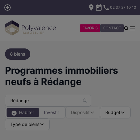
02 37 27 10 10
FAVORIS
CONTACT
8 biens
Programmes immobiliers
neufs à Rédange
Habiter
Investir
Dispositif
Budget
Type de biens