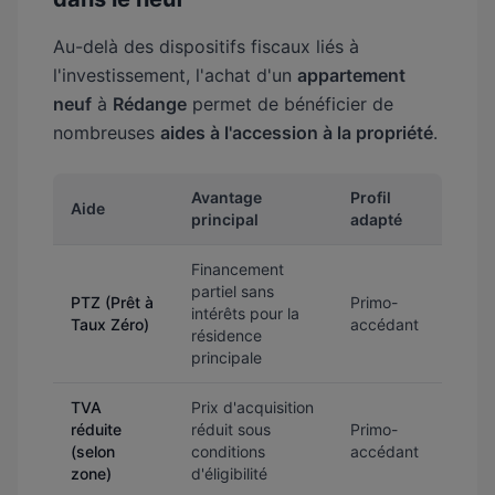
Au-delà des dispositifs fiscaux liés à
l'investissement, l'achat d'un
appartement
neuf
à
Rédange
permet de bénéficier de
nombreuses
aides à l'accession à la propriété
.
Avantage
Profil
Aide
principal
adapté
Financement
partiel sans
PTZ (Prêt à
Primo-
intérêts pour la
Taux Zéro)
accédant
résidence
principale
TVA
Prix d'acquisition
réduite
réduit sous
Primo-
(selon
conditions
accédant
zone)
d'éligibilité