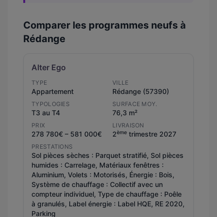
Comparer les programmes neufs à
Rédange
Alter Ego
TYPE
VILLE
Appartement
Rédange (57390)
TYPOLOGIES
SURFACE MOY.
T3 au T4
76,3 m²
PRIX
LIVRAISON
ème
278 780€ – 581 000€
2
trimestre 2027
PRESTATIONS
Sol pièces sèches : Parquet stratifié, Sol pièces
humides : Carrelage, Matériaux fenêtres :
Aluminium, Volets : Motorisés, Énergie : Bois,
Système de chauffage : Collectif avec un
compteur individuel, Type de chauffage : Poêle
à granulés, Label énergie : Label HQE, RE 2020,
Parking