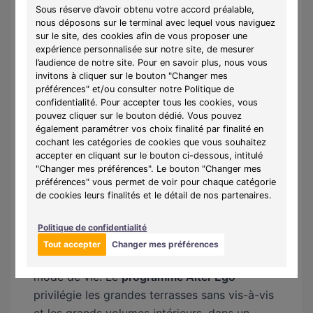
au bois (Alter Ego) ou par granulés de bois
Sous réserve d’avoir obtenu votre accord préalable,
nous déposons sur le terminal avec lequel vous naviguez
avec compteurs individuels (Le
Manoir de
sur le site, des cookies afin de vous proposer une
Jade
) assure un confort thermique durable
expérience personnalisée sur notre site, de mesurer
tout en minimisant l'impact environnemental.
l’audience de notre site. Pour en savoir plus, nous vous
invitons à cliquer sur le bouton "Changer mes
Ces labels environnementaux d'excellence
préférences" et/ou consulter notre Politique de
constituent un véritable atout de valorisation
confidentialité. Pour accepter tous les cookies, vous
pouvez cliquer sur le bouton dédié. Vous pouvez
patrimoniale dans un
immobilier
en pleine
également paramétrer vos choix finalité par finalité en
transition écologique.
cochant les catégories de cookies que vous souhaitez
accepter en cliquant sur le bouton ci-dessous, intitulé
Des appartements avec terrasse,
"Changer mes préférences". Le bouton "Changer mes
préférences" vous permet de voir pour chaque catégorie
balcon et prestations haut de
de cookies leurs finalités et le détail de nos partenaires.
gamme
Politique de confidentialité
Les
achat d'appartements neufs
à
Rédange
Tout accepter
Changer mes préférences
offrent des prestations adaptées à chaque
mode de vie. Le
programme Alter Ego
privilégie les grandes terrasses sans vis-à-vis