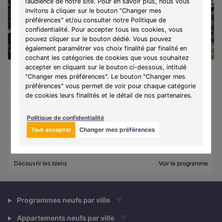
l’audience de notre site. Pour en savoir plus, nous vous
invitons à cliquer sur le bouton "Changer mes
préférences" et/ou consulter notre Politique de
confidentialité. Pour accepter tous les cookies, vous
pouvez cliquer sur le bouton dédié. Vous pouvez
également paramétrer vos choix finalité par finalité en
cochant les catégories de cookies que vous souhaitez
accepter en cliquant sur le bouton ci-dessous, intitulé
Chambourcy (78240)
À partir de 275 000 €
"Changer mes préférences". Le bouton "Changer mes
Du T2 au T5
15 lots disponibles
préférences" vous permet de voir pour chaque catégorie
de cookies leurs finalités et le détail de nos partenaires.
Programme :
La Porte de Chambourcy
Politique de confidentialité
Découvrez une résidence au cœur de Chambourcy, alliant nature,
élégance et qualité de vie.
Tout accepter
Changer mes préférences
Découvrir les biens
Voir le programme
Programmes neufs par ville
▼
Appartements neufs par ville
▼