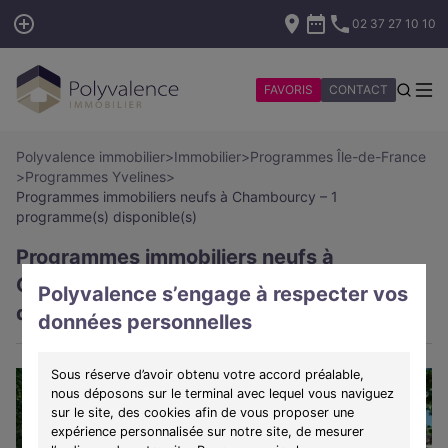
02 37 27 10 10
FAVORIS
CONTACT
Polyvalence immobilier
>
Immobilier
>
Programmes Île-de-France
>
Programmes Yvelines
>
Programmes immobiliers neufs à Chambourcy – 1
programme(s) disponible(s)
Programmes immobiliers neufs à
Chambourcy – 1 programme(s)
Polyvalence s’engage à respecter vos
disponible(s)
données personnelles
Sous réserve d’avoir obtenu votre accord préalable,
nous déposons sur le terminal avec lequel vous naviguez
sur le site, des cookies afin de vous proposer une
expérience personnalisée sur notre site, de mesurer