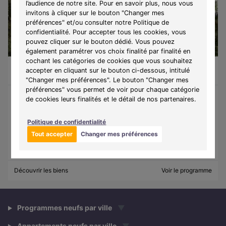
l’audience de notre site. Pour en savoir plus, nous vous
invitons à cliquer sur le bouton "Changer mes
préférences" et/ou consulter notre Politique de
confidentialité. Pour accepter tous les cookies, vous
pouvez cliquer sur le bouton dédié. Vous pouvez
également paramétrer vos choix finalité par finalité en
cochant les catégories de cookies que vous souhaitez
Périgny (17180)
À partir de 469 000 €
accepter en cliquant sur le bouton ci-dessous, intitulé
Du T4 au T5
5 lots disponibles
"Changer mes préférences". Le bouton "Changer mes
préférences" vous permet de voir pour chaque catégorie
de cookies leurs finalités et le détail de nos partenaires.
Programme :
Rivéa
Découvrez Rivéa, une résidence à taille humaine située à
Politique de confidentialité
Périgny, offrant un cadre de vie verdoyant aux portes de La
Tout accepter
Changer mes préférences
Rochelle.
Découvrir les biens
Voir le programme
Programmes neufs par ville
▼
Appartements neufs par ville
▼