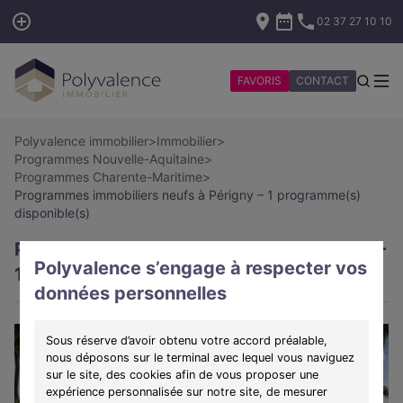
02 37 27 10 10
FAVORIS
CONTACT
Polyvalence immobilier
>
Immobilier
>
Programmes Nouvelle-Aquitaine
>
Programmes Charente-Maritime
>
Programmes immobiliers neufs à Périgny – 1 programme(s)
disponible(s)
Programmes immobiliers neufs à Périgny –
Polyvalence s’engage à respecter vos
1 programme(s) disponible(s)
données personnelles
Sous réserve d’avoir obtenu votre accord préalable,
nous déposons sur le terminal avec lequel vous naviguez
sur le site, des cookies afin de vous proposer une
expérience personnalisée sur notre site, de mesurer