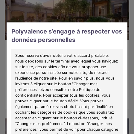
Polyvalence s’engage à respecter vos
LIBRE
données personnelles
Appartement 1 pièce de 26,5m²
174 000 €
Bourg-en-Bresse (01000)
A partir de
899€/mois
Sous réserve d’avoir obtenu votre accord préalable,
nous déposons sur le terminal avec lequel vous naviguez
sur le site, des cookies afin de vous proposer une
Programme :
La Cour Des Arts
expérience personnalisée sur notre site, de mesurer
Découvrez une résidence de caractère au cœur de Bourg-en-
l’audience de notre site. Pour en savoir plus, nous vous
Bresse, alliant charme, confort et qualité de vie.
invitons à cliquer sur le bouton "Changer mes
préférences" et/ou consulter notre Politique de
confidentialité. Pour accepter tous les cookies, vous
pouvez cliquer sur le bouton dédié. Vous pouvez
Obtenir le plan
Voir l'appartement
également paramétrer vos choix finalité par finalité en
cochant les catégories de cookies que vous souhaitez
accepter en cliquant sur le bouton ci-dessous, intitulé
"Changer mes préférences". Le bouton "Changer mes
préférences" vous permet de voir pour chaque catégorie