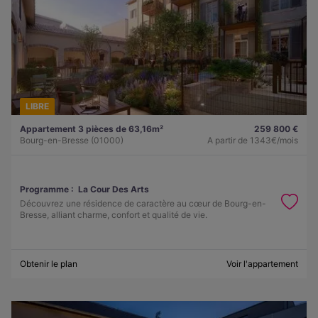
LIBRE
Appartement 3 pièces de 63,16m²
259 800 €
Bourg-en-Bresse (01000)
A partir de
1343€/mois
Programme :
La Cour Des Arts
Découvrez une résidence de caractère au cœur de Bourg-en-
Bresse, alliant charme, confort et qualité de vie.
Obtenir le plan
Voir l'appartement