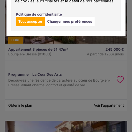
de cookies leurs finalités et le détail de nos partenaires.
Politique de confidentialité
Tout accepter
Changer mes préférences
LIBRE
Appartement 3 pièces de 51,47m²
245 000 €
Bourg-en-Bresse (01000)
A partir de
1266€/mois
Programme :
La Cour Des Arts
Découvrez une résidence de caractère au cœur de Bourg-en-
Bresse, alliant charme, confort et qualité de vie.
Obtenir le plan
Voir l'appartement