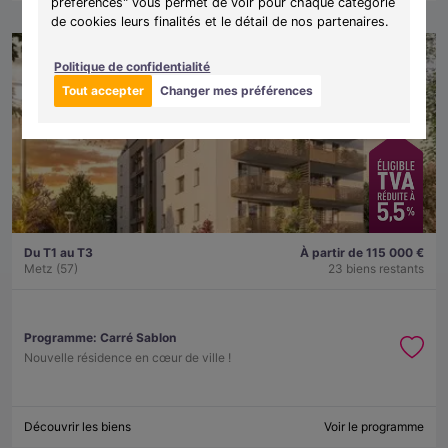
préférences" vous permet de voir pour chaque catégorie
de cookies leurs finalités et le détail de nos partenaires.
Politique de confidentialité
Tout accepter
Changer mes préférences
Du T1 au T3
À partir de 115 000 €
Metz (57)
23 biens restants
Programme:
Carré Sablon
Nouvelle résidence en cœur de ville !
Découvrir les biens
Voir le programme