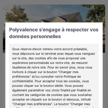
Polyvalence s’engage à respecter vos
données personnelles
Sous réserve d’avoir obtenu votre accord préalable,
nous déposons sur le terminal avec lequel vous naviguez
T1
À partir de 125 000 €
sur le site, des cookies afin de vous proposer une
Luisant (28)
13 biens restants
expérience personnalisée sur notre site, de mesurer
l’audience de notre site. Pour en savoir plus, nous vous
invitons à cliquer sur le bouton "Changer mes
préférences" et/ou consulter notre Politique de
Programme:
L'Aparté
confidentialité. Pour accepter tous les cookies, vous
Découvrez L’Aparté, des appartements lumineux et fonctionnels
pouvez cliquer sur le bouton dédié. Vous pouvez
pensés pour les jeunes actifs.
également paramétrer vos choix finalité par finalité en
cochant les catégories de cookies que vous souhaitez
accepter en cliquant sur le bouton ci-dessous, intitulé
Découvrir les biens
Voir le programme
"Changer mes préférences". Le bouton "Changer mes