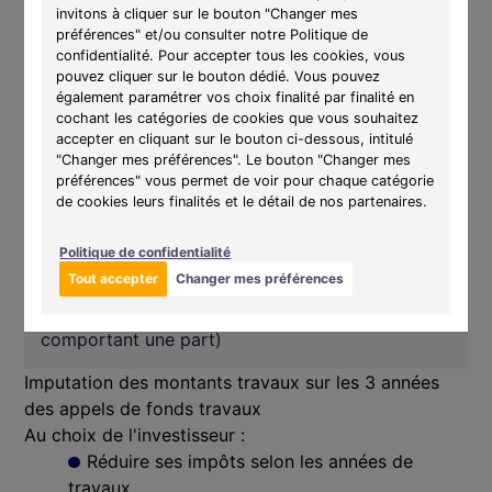
→ dont travaux :
364 679 €
invitons à cliquer sur le bouton "Changer mes
Appels de fonds travaux :
préférences" et/ou consulter notre Politique de
- 40% en 2019 : 145 871 €
confidentialité. Pour accepter tous les cookies, vous
pouvez cliquer sur le bouton dédié. Vous pouvez
- 30% en 2020 : 109 403 €
également paramétrer vos choix finalité par finalité en
- 30% en 2021 : 109 403 €
cochant les catégories de cookies que vous souhaitez
Réduction d'impôts dès janvier 2020
accepter en cliquant sur le bouton ci-dessous, intitulé
"Changer mes préférences". Le bouton "Changer mes
Démarrage des travaux :
2019
préférences" vous permet de voir pour chaque catégorie
ème
Livraison :
4
trimestre 2021
de cookies leurs finalités et le détail de nos partenaires.
er
Mise en location :
1
loyer perçu en janvier 2022
Politique de confidentialité
Tout accepter
Changer mes préférences
Revenu global net annuel imposable à l'origine
de l'investisseur :
300 000 € (son foyer fiscal
comportant une part)
Imputation des montants travaux sur les 3 années
des appels de fonds travaux
Au choix de l'investisseur :
Réduire ses impôts selon les années de
travaux