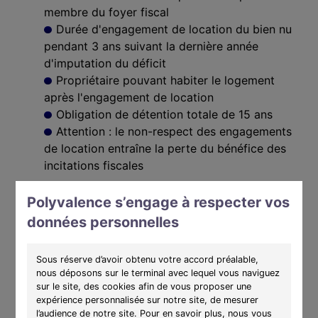
membre du foyer fiscal
Durée d'engagement de location du bien nu
pendant 3 ans suivant la dernière année
d'imputation du déficit
Propriétaire pouvant habiter le logement
après l'engagement de location
Obligation de détention totale de 15 ans
Attention : le non-respect des engagements
de location entraîne la perte du bénéfice des
incitations fiscales
Polyvalence s’engage à respecter vos
données personnelles
Mise en œuvre
Exemple : Un T3 de 80m2 au coeur d'Avignon
Sous réserve d’avoir obtenu votre accord préalable,
Appartement :
498 500 €
nous déposons sur le terminal avec lequel vous naviguez
sur le site, des cookies afin de vous proposer une
→ dont foncier :
133 821 €
expérience personnalisée sur notre site, de mesurer
l’audience de notre site. Pour en savoir plus, nous vous