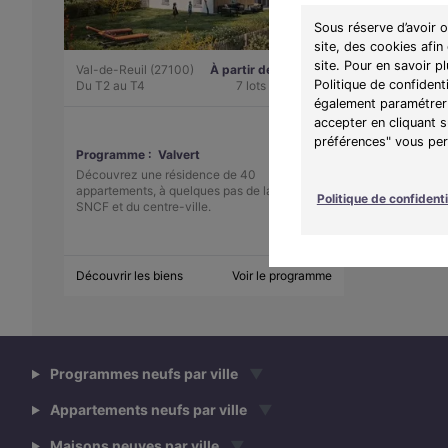
Sous réserve d’avoir 
site, des cookies afin
site. Pour en savoir p
Val-de-Reuil (27100)
À partir de 131 901 €
Politique de confident
Du T2 au T4
7 lots disponibles
également paramétrer 
accepter en cliquant 
préférences" vous perm
Programme :
Valvert
Découvrez une résidence de 40
appartements, à quelques pas de la gare
Politique de confidenti
SNCF et du centre-ville.
Découvrir les biens
Voir le programme
Programmes neufs par ville
▼
Appartements neufs par ville
▼
Maisons neuves par ville
▼