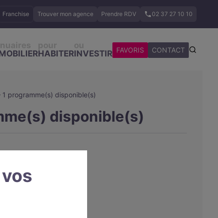
Franchise
Trouver mon agence
Prendre RDV
02 37 27 10 10
nuaires
pour
ou
FAVORIS
CONTACT
MOBILIER
HABITER
INVESTIR
– 1 programme(s) disponible(s)
mme(s) disponible(s)
 vos