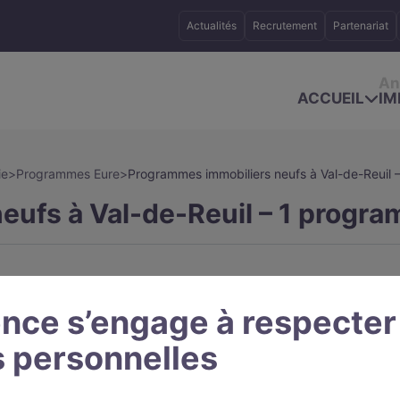
Actualités
Recrutement
Partenariat
An
ACCUEIL
IM
ie
>
Programmes Eure
>
Programmes immobiliers neufs à Val-de-Reuil 
ufs à Val-de-Reuil – 1 progra
nce s’engage à respecter
 personnelles