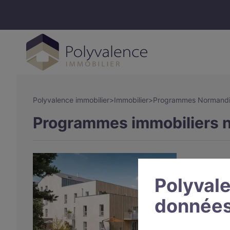
Polyvalence immobilier
>
Immobilier
>
Programmes Normand
Programmes immobiliers ne
Polyvale
données