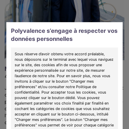
Polyvalence s’engage à respecter vos
données personnelles
Sous réserve d’avoir obtenu votre accord préalable,
nous déposons sur le terminal avec lequel vous naviguez
sur le site, des cookies afin de vous proposer une
Monsieur Adrien Bauer
expérience personnalisée sur notre site, de mesurer
48 ans
l’audience de notre site. Pour en savoir plus, nous vous
invitons à cliquer sur le bouton "Changer mes
préférences" et/ou consulter notre Politique de
Je suis heureux de vous accueillir dans mon agence et
confidentialité. Pour accepter tous les cookies, vous
de vous accompagner personnellement dans votre
pouvez cliquer sur le bouton dédié. Vous pouvez
projet. Si souvent par manque de temps, de confiance
également paramétrer vos choix finalité par finalité en
ou de conseils, on hésite parfois à se lancer dans
cochant les catégories de cookies que vous souhaitez
accepter en cliquant sur le bouton ci-dessous, intitulé
l’acquisition d’un bien neuf, je serai là pour lever vos
"Changer mes préférences". Le bouton "Changer mes
doutes et vous guider dans votre projet immobilier.
préférences" vous permet de voir pour chaque catégorie