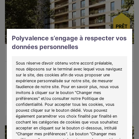
Polyvalence s’engage à respecter vos
LIBRE
données personnelles
Appartement 1 pièce de 34,4m²
211 750 €
Créteil (94000)
A partir de
1094€/mois
Sous réserve d’avoir obtenu votre accord préalable,
nous déposons sur le terminal avec lequel vous naviguez
sur le site, des cookies afin de vous proposer une
Programme :
Station Eiffel
expérience personnalisée sur notre site, de mesurer
Découvrez une résidence de 17 étages au pied des lignes 8 et 15
l’audience de notre site. Pour en savoir plus, nous vous
du métro, au cœur du quartier de l'Échat.
invitons à cliquer sur le bouton "Changer mes
préférences" et/ou consulter notre Politique de
confidentialité. Pour accepter tous les cookies, vous
Obtenir le plan
Voir l'appartement
pouvez cliquer sur le bouton dédié. Vous pouvez
également paramétrer vos choix finalité par finalité en
cochant les catégories de cookies que vous souhaitez
accepter en cliquant sur le bouton ci-dessous, intitulé
"Changer mes préférences". Le bouton "Changer mes