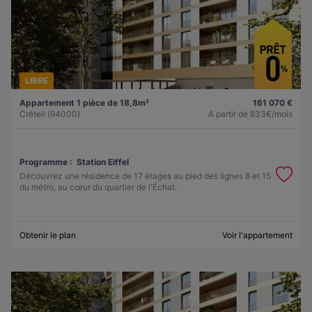
LIBRE
Appartement 1 pièce de 18,8m²
161 070 €
Créteil (94000)
A partir de
833€/mois
Programme :
Station Eiffel
Découvrez une résidence de 17 étages au pied des lignes 8 et 15
du métro, au cœur du quartier de l'Échat.
Obtenir le plan
Voir l'appartement