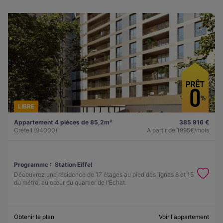
LIBRE
Appartement 4 pièces de 85,2m²
385 916 €
Créteil (94000)
A partir de
1995€/mois
Programme :
Station Eiffel
Découvrez une résidence de 17 étages au pied des lignes 8 et 15
du métro, au cœur du quartier de l'Échat.
Obtenir le plan
Voir l'appartement