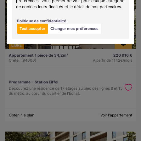
préférences" vous permet de voir pour chaque catégorie
de cookies leurs finalités et le détail de nos partenaires.
Politique de confidentialité
Tout accepter
Changer mes préférences
LIBRE
Appartement 1 pièce de 34,2m²
220 916 €
Créteil (94000)
A partir de
1142€/mois
Programme :
Station Eiffel
Découvrez une résidence de 17 étages au pied des lignes 8 et 15
du métro, au cœur du quartier de l'Échat.
Obtenir le plan
Voir l'appartement