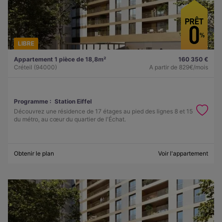
LIBRE
Appartement 1 pièce de 18,8m²
160 350 €
Créteil (94000)
A partir de
829€/mois
Programme :
Station Eiffel
Découvrez une résidence de 17 étages au pied des lignes 8 et 15
du métro, au cœur du quartier de l'Échat.
Obtenir le plan
Voir l'appartement