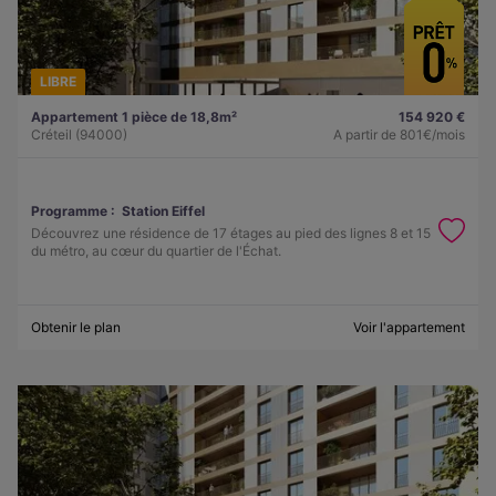
LIBRE
Appartement 1 pièce de 18,8m²
154 920 €
Créteil (94000)
A partir de
801€/mois
Programme :
Station Eiffel
Découvrez une résidence de 17 étages au pied des lignes 8 et 15
du métro, au cœur du quartier de l'Échat.
Obtenir le plan
Voir l'appartement