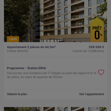
LIBRE
Appartement 2 pièces de 44,5m²
258 500 €
Créteil (94000)
A partir de
1336€/mois
Programme :
Station Eiffel
Découvrez une résidence de 17 étages au pied des lignes 8 et 15
du métro, au cœur du quartier de l'Échat.
Obtenir le plan
Voir l'appartement