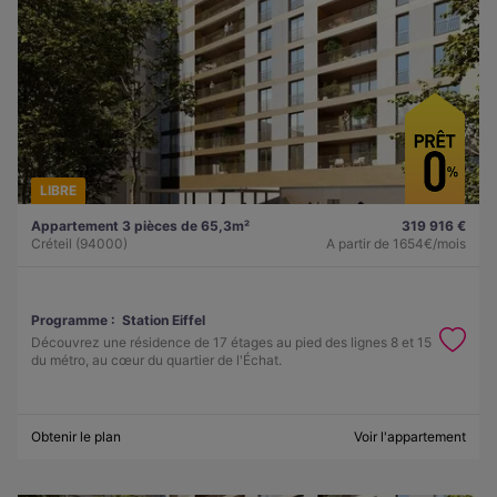
LIBRE
Appartement 3 pièces de 65,3m²
319 916 €
Créteil (94000)
A partir de
1654€/mois
Programme :
Station Eiffel
Découvrez une résidence de 17 étages au pied des lignes 8 et 15
du métro, au cœur du quartier de l'Échat.
Obtenir le plan
Voir l'appartement