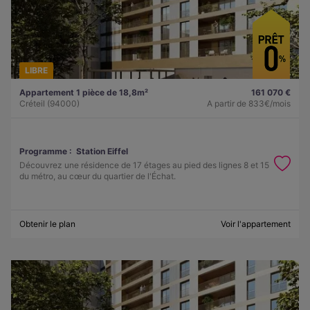
LIBRE
Appartement 1 pièce de 18,8m²
161 070 €
Créteil (94000)
A partir de
833€/mois
Programme :
Station Eiffel
Découvrez une résidence de 17 étages au pied des lignes 8 et 15
du métro, au cœur du quartier de l'Échat.
Obtenir le plan
Voir l'appartement