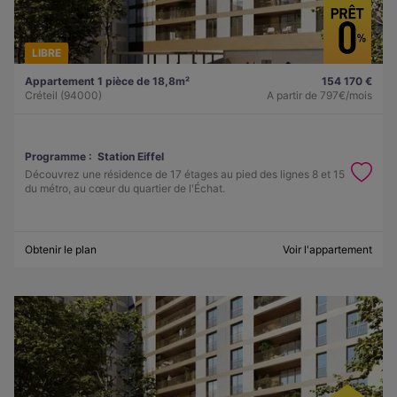
LIBRE
Appartement 1 pièce de 18,8m²
154 170 €
Créteil (94000)
A partir de
797€/mois
Programme :
Station Eiffel
Découvrez une résidence de 17 étages au pied des lignes 8 et 15
du métro, au cœur du quartier de l'Échat.
Obtenir le plan
Voir l'appartement