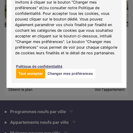
invitons à cliquer sur le bouton "Changer mes
préférences" et/ou consulter notre Politique de
confidentialité. Pour accepter tous les cookies, vous
pouvez cliquer sur le bouton dédié. Vous pouvez
LIBRE
également paramétrer vos choix finalité par finalité en
cochant les catégories de cookies que vous souhaitez
Appartement 3 pièces de 64,36m²
191 000 €
accepter en cliquant sur le bouton ci-dessous, intitulé
Bain-de-Bretagne (35470)
A partir de
987€/mois
"Changer mes préférences". Le bouton "Changer mes
préférences" vous permet de voir pour chaque catégorie
de cookies leurs finalités et le détail de nos partenaires.
Programme :
Le Quai
Découvrez une résidence contemporaine à Bain-de-Bretagne,
Politique de confidentialité
alliant confort, praticité et qualité de vie.
Tout accepter
Changer mes préférences
Obtenir le plan
Voir l'appartement
Programmes neufs par ville
▼
Appartements neufs par ville
▼
Maisons neuves par ville
▼