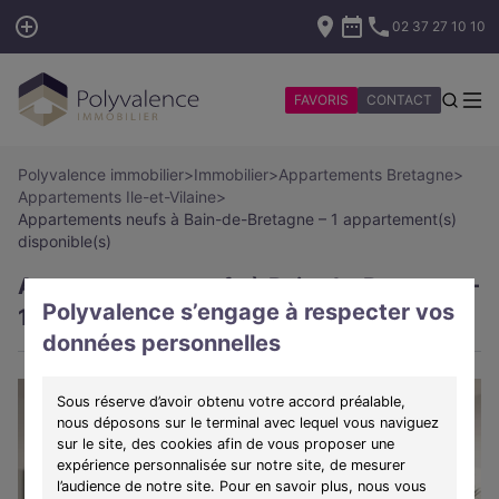
02 37 27 10 10
FAVORIS
CONTACT
Polyvalence immobilier
>
Immobilier
>
Appartements Bretagne
>
Appartements Ile-et-Vilaine
>
Appartements neufs à Bain-de-Bretagne – 1 appartement(s)
disponible(s)
Appartements neufs à Bain-de-Bretagne –
Polyvalence s’engage à respecter vos
1 appartement(s) disponible(s)
données personnelles
Sous réserve d’avoir obtenu votre accord préalable,
nous déposons sur le terminal avec lequel vous naviguez
sur le site, des cookies afin de vous proposer une
expérience personnalisée sur notre site, de mesurer
l’audience de notre site. Pour en savoir plus, nous vous