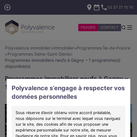
02 37 27 10 10
FAVORIS
CONTACT
Polyvalence immobilier
>
Immobilier
>
Programmes Île-de-France
>
Programmes Seine-Saint-Denis
>
Programmes immobiliers neufs à Gagny – 1 programme(s)
disponible(s)
Programmes immobiliers neufs à Gagny –
1 programme(s) disponible(s)
Polyvalence s’engage à respecter vos
données personnelles
Sous réserve d’avoir obtenu votre accord préalable,
nous déposons sur le terminal avec lequel vous naviguez
sur le site, des cookies afin de vous proposer une
expérience personnalisée sur notre site, de mesurer
l’audience de notre site. Pour en savoir plus, nous vous