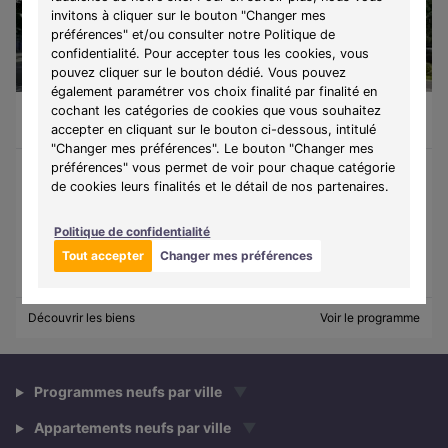
invitons à cliquer sur le bouton "Changer mes
préférences" et/ou consulter notre Politique de
confidentialité. Pour accepter tous les cookies, vous
pouvez cliquer sur le bouton dédié. Vous pouvez
également paramétrer vos choix finalité par finalité en
cochant les catégories de cookies que vous souhaitez
Gagny (93220)
À partir de 210 426 €
Du T1 au T4
20 lots disponibles
accepter en cliquant sur le bouton ci-dessous, intitulé
"Changer mes préférences". Le bouton "Changer mes
préférences" vous permet de voir pour chaque catégorie
de cookies leurs finalités et le détail de nos partenaires.
Programme :
Arbor & Home
Découvrez un écrin de verdure au cœur de la ville, où confort,
Politique de confidentialité
architecture élégante et espaces extérieurs généreux
transforment votre quotidien.
Tout accepter
Changer mes préférences
Découvrir les biens
Voir le programme
Programmes neufs par ville
▼
Appartements neufs par ville
▼