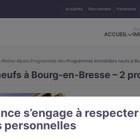
Actualités
Recrutement
Partenariat
An
ACCUEIL
IM
-Rhône-Alpes
>
Programmes Ain
>
Programmes immobiliers neufs à Bo
eufs à Bourg-en-Bresse – 2 pr
nce s’engage à respecter
 personnelles