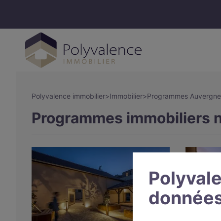
Polyvalence immobilier
>
Immobilier
>
Programmes Auvergne
Programmes immobiliers n
Polyvale
données