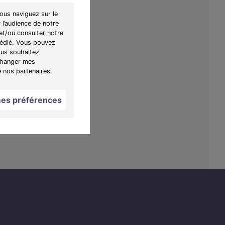
ous naviguez sur le
 l’audience de notre
et/ou consulter notre
 dédié. Vous pouvez
ous souhaitez
"Changer mes
e nos partenaires.
es préférences