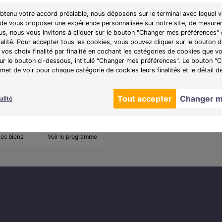
obtenu votre accord préalable, nous déposons sur le terminal avec lequel v
 de vous proposer une expérience personnalisée sur notre site, de mesurer
lus, nous vous invitons à cliquer sur le bouton "Changer mes préférences" 
Bresse (01000)
À partir de 174 000 €
ialité. Pour accepter tous les cookies, vous pouvez cliquer sur le bouton
T3
3 lots disponibles
vos choix finalité par finalité en cochant les catégories de cookies que v
sur le bouton ci-dessous, intitulé "Changer mes préférences". Le bouton 
et de voir pour chaque catégorie de cookies leurs finalités et le détail d
e :
La Cour Des Arts
 une résidence de caractère
 Bourg-en-Bresse, alliant
Tout accepter
Changer m
alité
fort et qualité de vie.
les biens
Voir le programme