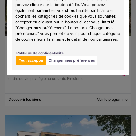
pouvez cliquer sur le bouton dédié. Vous pouvez
également paramétrer vos choix finalité par finalité en
cochant les catégories de cookies que vous souhaitez
accepter en cliquant sur le bouton ci-dessous, intitulé
"Changer mes préférences". Le bouton "Changer mes
préférences" vous permet de voir pour chaque catégorie
de cookies leurs finalités et le détail de nos partenaires.
Guilvinec (29730)
À partir de 130 500 €
Du T1 au T3
9 lots disponibles
Politique de confidentialité
Tout accepter
Changer mes préférences
Programme :
Ker Lohan
Découvrez une résidence entre mer et authenticité, offrant un
cadre de vie privilégié au cœur du Finistère.
Découvrir les biens
Voir le programme