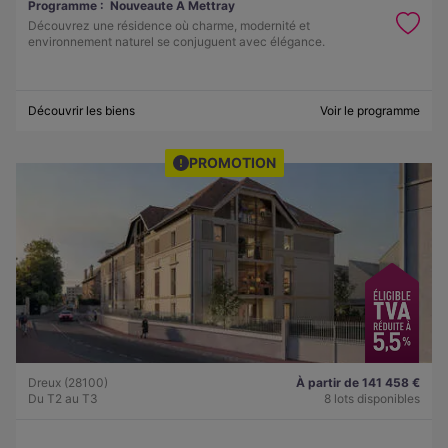
Programme :
Nouveaute A Mettray
Découvrez une résidence où charme, modernité et
environnement naturel se conjuguent avec élégance.
Découvrir les biens
Voir le programme
PROMOTION
Dreux (28100)
À partir de 141 458 €
Du T2 au T3
8 lots disponibles