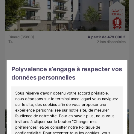
Dinard (35800)
À partir de 479 000 €
T4
2 lots disponibles
Programme :
Lady
Polyvalence s’engage à respecter vos
Découvrez une résidence intimiste à Dinard, alliant élégance,
confort et douceur de vivre sur la côte d'Émeraude.
données personnelles
Sous réserve d’avoir obtenu votre accord préalable,
Découvrir les biens
Voir le programme
nous déposons sur le terminal avec lequel vous naviguez
sur le site, des cookies afin de vous proposer une
expérience personnalisée sur notre site, de mesurer
l’audience de notre site. Pour en savoir plus, nous vous
invitons à cliquer sur le bouton "Changer mes
préférences" et/ou consulter notre Politique de
confidentialité. Pour accepter tous les cookies, vous