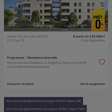
Sainte-Foy-lès-Lyon (69110)
À partir de 245 666 €
Du T2 au T5
9 lots disponibles
Programme :
Résidence Intervalle
Découvrez une résidence où élégance, nature et mobilité
s'accordent harmonieusement.
Découvrir les biens
Voir le programme
Voir tous les programmes Auvergne-Rhône-Alpes (29)
Voir tous les appartements Auvergne-Rhône-Alpes (180)