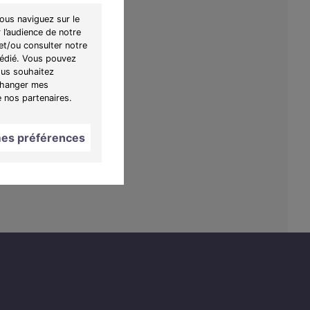
ous naviguez sur le
 l’audience de notre
et/ou consulter notre
 dédié. Vous pouvez
ous souhaitez
"Changer mes
e nos partenaires.
es préférences