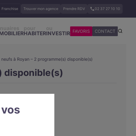
Franchise
Trouver mon agence
Prendre RDV
02 37 27 10 10
nuaires
pour
ou
FAVORIS
CONTACT
MOBILIER
HABITER
INVESTIR
neufs à Royan – 2 programme(s) disponible(s)
 disponible(s)
 vos