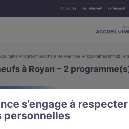
Actualités
Recrutement
Partenariat
An
ACCUEIL
IM
Aquitaine
>
Programmes Charente-Maritime
>
Programmes immobiliers 
eufs à Royan – 2 programme(s)
nce s’engage à respecter
 personnelles