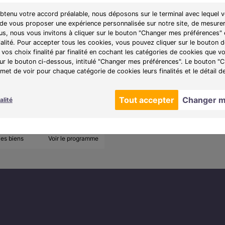
obtenu votre accord préalable, nous déposons sur le terminal avec lequel v
 de vous proposer une expérience personnalisée sur notre site, de mesurer
lus, nous vous invitons à cliquer sur le bouton "Changer mes préférences" 
200)
À partir de 275 000 €
ialité. Pour accepter tous les cookies, vous pouvez cliquer sur le bouton
1 lot disponible
vos choix finalité par finalité en cochant les catégories de cookies que v
sur le bouton ci-dessous, intitulé "Changer mes préférences". Le bouton 
et de voir pour chaque catégorie de cookies leurs finalités et le détail d
e :
Les Hauts de Royan
 nos appartements neufs à
2 au 4 pièces, avec extérieur
Tout accepter
Changer m
alité
les biens
Voir le programme