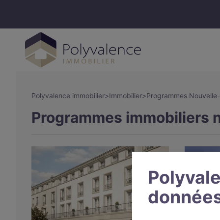
Polyvalence immobilier
>
Immobilier
>
Programmes Nouvelle-
Programmes immobiliers n
Polyvale
données