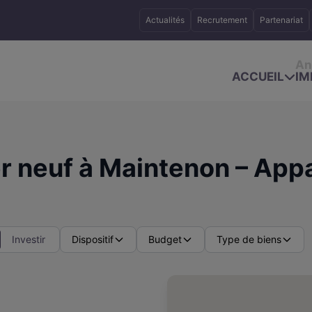
Actualités
Recrutement
Partenariat
An
ACCUEIL
IM
 neuf à Maintenon – App
Investir
Dispositif
Budget
Type de biens