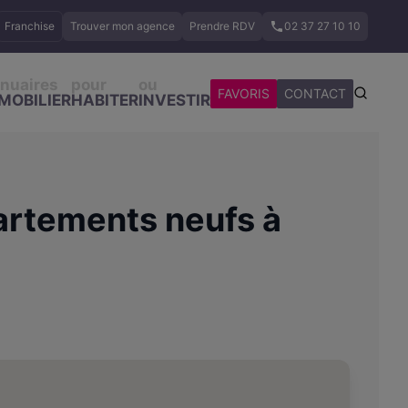
Franchise
Trouver mon agence
Prendre RDV
02 37 27 10 10
nuaires
pour
ou
FAVORIS
CONTACT
MOBILIER
HABITER
INVESTIR
artements neufs à