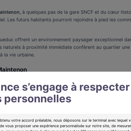
aintenon
, à quelques pas de la gare SNCF et du cœur histo
iel. Les futurs habitants pourront rejoindre à pied les comm
aqueduc offrent un environnement paysager exceptionnel dans
es naturels à proximité immédiate confèrent au quartier une
 la vie urbaine.
Maintenon
ur la commune. Voici les informations principales pour guid
nce s’engage à respecter
 personnelles
Prix minimum
Livraison
Localis
150 333 €
Travaux en cours
Proche 
obtenu votre accord préalable, nous déposons sur le terminal avec lequel v
 de vous proposer une expérience personnalisée sur notre site, de mesurer