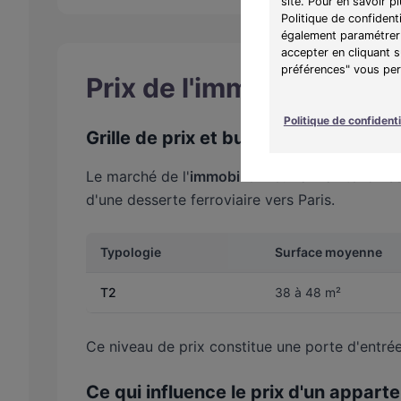
site. Pour en savoir p
Politique de confident
également paramétrer 
accepter en cliquant 
préférences" vous perm
Prix de l'immobilier neu
Politique de confidenti
Grille de prix et budget par typolog
Le marché de l'
immobilier neuf
à Maintenon se 
d'une desserte ferroviaire vers Paris.
Typologie
Surface moyenne
T2
38 à 48 m²
Ce niveau de prix constitue une porte d'entrée
Ce qui influence le prix d'un appar