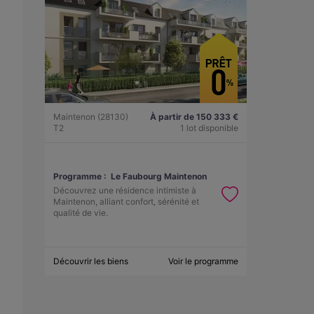
Maintenon (28130)
À partir de 150 333 €
T2
1 lot disponible
Programme :
Le Faubourg Maintenon
Découvrez une résidence intimiste à
Maintenon, alliant confort, sérénité et
qualité de vie.
Découvrir les biens
Voir le programme