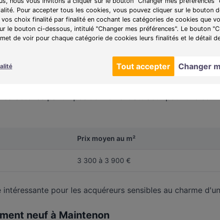
lus, nous vous invitons à cliquer sur le bouton "Changer mes préférences" 
ialité. Pour accepter tous les cookies, vous pouvez cliquer sur le bouton
vos choix finalité par finalité en cochant les catégories de cookies que v
sur le bouton ci-dessous, intitulé "Changer mes préférences". Le bouton 
et de voir pour chaque catégorie de cookies leurs finalités et le détail d
f à Maintenon
Tout accepter
Changer m
alité
ie à Maintenon
caractérise par un positionnement attractif pour une com
Prix moyen au m²
3 300 à 3 900 €
 intéressante pour les acquéreurs sensibles au charme d'une
tement neuf à Maintenon