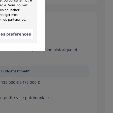
et/ou consulter notre
 dédié. Vous pouvez
ous souhaitez
"Changer mes
e nos partenaires.
es préférences
mune dotée d'un patrimoine historique et
Budget estimatif
135 000 € à 175 000 €
 petite ville patrimoniale.