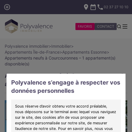
02 37 27 10 10
FAVORIS
CONTACT
Polyvalence immobilier
>
Immobilier
>
Appartements Île-de-France
>
Appartements Essonne
>
Appartements neufs à Courcouronnes – 1 appartement(s)
disponible(s)
Appartements neufs à Courcouronnes – 1
Polyvalence s’engage à respecter vos
appartement(s) disponible(s)
données personnelles
Sous réserve d’avoir obtenu votre accord préalable,
nous déposons sur le terminal avec lequel vous naviguez
sur le site, des cookies afin de vous proposer une
expérience personnalisée sur notre site, de mesurer
l’audience de notre site. Pour en savoir plus, nous vous