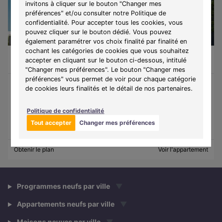
invitons à cliquer sur le bouton "Changer mes
préférences" et/ou consulter notre Politique de
confidentialité. Pour accepter tous les cookies, vous
pouvez cliquer sur le bouton dédié. Vous pouvez
LIBRE
également paramétrer vos choix finalité par finalité en
cochant les catégories de cookies que vous souhaitez
Appartement 2 pièces de 37,17m²
220 663 €
accepter en cliquant sur le bouton ci-dessous, intitulé
Courcouronnes (91080)
A partir de
1003€/mois
"Changer mes préférences". Le bouton "Changer mes
préférences" vous permet de voir pour chaque catégorie
de cookies leurs finalités et le détail de nos partenaires.
Programme :
L' Envol
Découvrez une résidence connectée, profitant de beaux
Politique de confidentialité
extérieurs, de duplex, ainsi que de belles orientations.
Tout accepter
Changer mes préférences
Obtenir le plan
Voir l'appartement
Programmes neufs par ville
▼
Appartements neufs par ville
▼
Maisons neuves par ville
▼