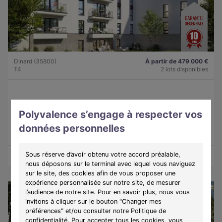
Dinard (35800)
À partir de 479 000 €
T4
2 lots disponibles
Programme :
Lady
Polyvalence s’engage à respecter vos
Découvrez une résidence intimiste à Dinard, alliant élégance,
confort et douceur de vivre sur la côte d'Émeraude.
données personnelles
Sous réserve d’avoir obtenu votre accord préalable,
Découvrir les biens
Voir le programme
nous déposons sur le terminal avec lequel vous naviguez
sur le site, des cookies afin de vous proposer une
expérience personnalisée sur notre site, de mesurer
l’audience de notre site. Pour en savoir plus, nous vous
invitons à cliquer sur le bouton "Changer mes
préférences" et/ou consulter notre Politique de
confidentialité. Pour accepter tous les cookies, vous