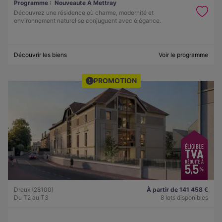
Programme :
Nouveaute A Mettray
Découvrez une résidence où charme, modernité et
environnement naturel se conjuguent avec élégance.
Découvrir les biens
Voir le programme
PROMOTION
Dreux (28100)
À partir de 141 458 €
Du T2 au T3
8 lots disponibles