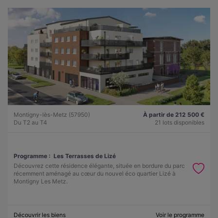
Montigny-lès-Metz (57950)
À partir de 212 500 €
Du T2 au T4
21 lots disponibles
Programme :
Les Terrasses de Lizé
Découvrez cette résidence élégante, située en bordure du parc
récemment aménagé au cœur du nouvel éco quartier Lizé à
Montigny Les Metz.
Découvrir les biens
Voir le programme