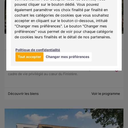
pouvez cliquer sur le bouton dédié. Vous pouvez
également paramétrer vos choix finalité par finalité en
cochant les catégories de cookies que vous souhaitez
accepter en cliquant sur le bouton ci-dessous, intitulé
"Changer mes préférences". Le bouton "Changer mes
préférences" vous permet de voir pour chaque catégorie
de cookies leurs finalités et le détail de nos partenaires.
Guilvinec (29730)
À partir de 130 500 €
Du T1 au T3
9 lots disponibles
Politique de confidentialité
Tout accepter
Changer mes préférences
Programme :
Ker Lohan
Découvrez une résidence entre mer et authenticité, offrant un
cadre de vie privilégié au cœur du Finistère.
Découvrir les biens
Voir le programme