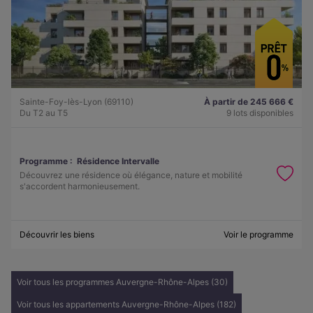
Sainte-Foy-lès-Lyon (69110)
À partir de 245 666 €
Du T2 au T5
9 lots disponibles
Programme :
Résidence Intervalle
Découvrez une résidence où élégance, nature et mobilité
s'accordent harmonieusement.
Découvrir les biens
Voir le programme
Voir tous les programmes Auvergne-Rhône-Alpes (30)
Voir tous les appartements Auvergne-Rhône-Alpes (182)