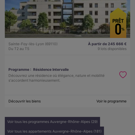
Sainte-Foy-lès-Lyon (69110)
À partir de 245 666 €
Du T2 au T5
9 lots disponibles
Programme :
Résidence Intervalle
Découvrez une résidence où élégance, nature et mobilité
s'accordent harmonieusement.
Découvrir les biens
Voir le programme
Voir tous les programmes Auvergne-Rhône-Alpes (29)
Voir tous les appartements Auvergne-Rhône-Alpes (181)