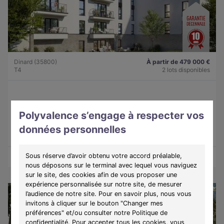
Dinard (35800)
À partir de 479 000 €
T4
2 lots disponibles
Programme :
Lady
Polyvalence s’engage à respecter vos
Découvrez une résidence intimiste à Dinard, alliant élégance,
confort et douceur de vivre sur la côte d'Émeraude.
données personnelles
Sous réserve d’avoir obtenu votre accord préalable,
Découvrir les biens
Voir le programme
nous déposons sur le terminal avec lequel vous naviguez
sur le site, des cookies afin de vous proposer une
expérience personnalisée sur notre site, de mesurer
l’audience de notre site. Pour en savoir plus, nous vous
invitons à cliquer sur le bouton "Changer mes
préférences" et/ou consulter notre Politique de
confidentialité. Pour accepter tous les cookies, vous