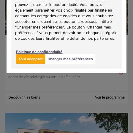
pouvez cliquer sur le bouton dédié. Vous pouvez
également paramétrer vos choix finalité par finalité en
cochant les catégories de cookies que vous souhaitez
accepter en cliquant sur le bouton ci-dessous, intitulé
"Changer mes préférences". Le bouton "Changer mes
préférences" vous permet de voir pour chaque catégorie
de cookies leurs finalités et le détail de nos partenaires.
Guilvinec (29730)
À partir de 130 500 €
Du T1 au T3
9 lots disponibles
Politique de confidentialité
Tout accepter
Changer mes préférences
Programme :
Ker Lohan
Découvrez une résidence entre mer et authenticité, offrant un
cadre de vie privilégié au cœur du Finistère.
Découvrir les biens
Voir le programme