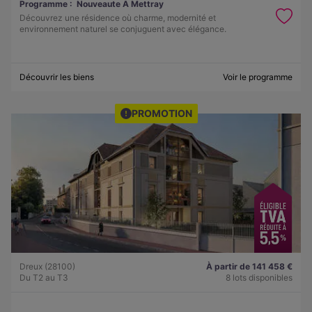
Programme :
Nouveaute A Mettray
Découvrez une résidence où charme, modernité et
environnement naturel se conjuguent avec élégance.
Découvrir les biens
Voir le programme
PROMOTION
Dreux (28100)
À partir de 141 458 €
Du T2 au T3
8 lots disponibles