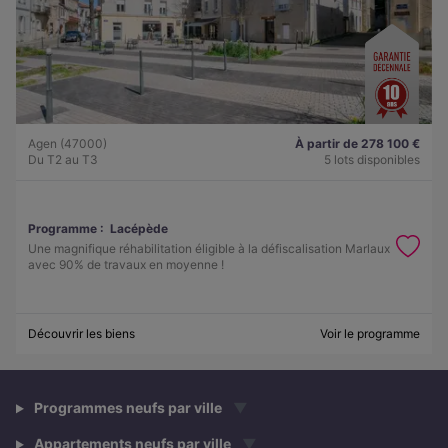
Agen (47000)
À partir de 278 100 €
Du T2 au T3
5 lots disponibles
Programme :
Lacépède
Une magnifique réhabilitation éligible à la défiscalisation Marlaux
avec 90% de travaux en moyenne !
Découvrir les biens
Voir le programme
Programmes neufs par ville
▼
Appartements neufs par ville
▼