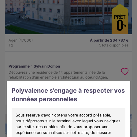
Agen (47000)
À partir de 234 787 €
T2
5 lots disponibles
Programme :
Sylvain Domon
Découvrez une résidence de 14 appartements, née de la
réhabilitation d'un ensemble architectural au cœur d'Agen.
Polyvalence s’engage à respecter vos
données personnelles
Découvrir les biens
Voir le programme
Sous réserve d’avoir obtenu votre accord préalable,
nous déposons sur le terminal avec lequel vous naviguez
sur le site, des cookies afin de vous proposer une
expérience personnalisée sur notre site, de mesurer