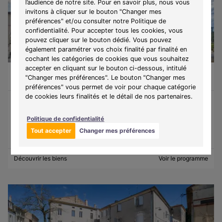
l’audience de notre site. Pour en savoir plus, nous vous
invitons à cliquer sur le bouton "Changer mes
préférences" et/ou consulter notre Politique de
confidentialité. Pour accepter tous les cookies, vous
pouvez cliquer sur le bouton dédié. Vous pouvez
également paramétrer vos choix finalité par finalité en
cochant les catégories de cookies que vous souhaitez
accepter en cliquant sur le bouton ci-dessous, intitulé
Agen (47000)
À partir de 246 500 €
"Changer mes préférences". Le bouton "Changer mes
T2
4 lots disponibles
préférences" vous permet de voir pour chaque catégorie
de cookies leurs finalités et le détail de nos partenaires.
Programme :
Coeur du 20 eme
Politique de confidentialité
Idéal pour investir en Loi Malraux.
Tout accepter
Changer mes préférences
Découvrir les biens
Voir le programme