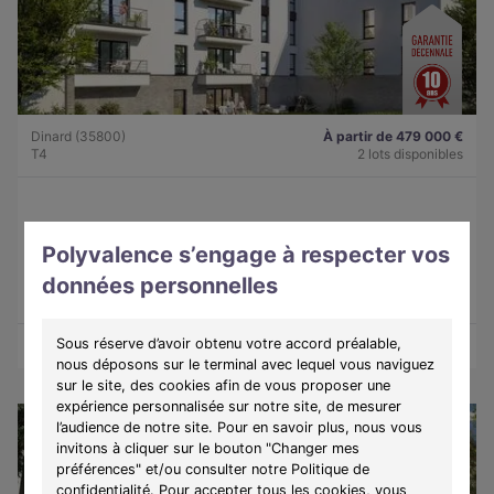
Dinard (35800)
À partir de 479 000 €
T4
2 lots disponibles
Programme :
Lady
Polyvalence s’engage à respecter vos
Découvrez une résidence intimiste à Dinard, alliant élégance,
confort et douceur de vivre sur la côte d'Émeraude.
données personnelles
Sous réserve d’avoir obtenu votre accord préalable,
Découvrir les biens
Voir le programme
nous déposons sur le terminal avec lequel vous naviguez
sur le site, des cookies afin de vous proposer une
expérience personnalisée sur notre site, de mesurer
l’audience de notre site. Pour en savoir plus, nous vous
invitons à cliquer sur le bouton "Changer mes
préférences" et/ou consulter notre Politique de
confidentialité. Pour accepter tous les cookies, vous