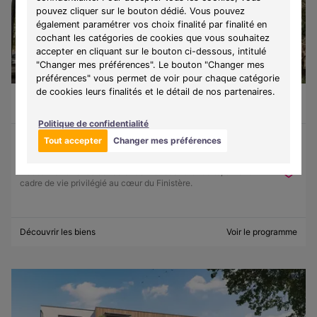
pouvez cliquer sur le bouton dédié. Vous pouvez
également paramétrer vos choix finalité par finalité en
cochant les catégories de cookies que vous souhaitez
accepter en cliquant sur le bouton ci-dessous, intitulé
"Changer mes préférences". Le bouton "Changer mes
préférences" vous permet de voir pour chaque catégorie
de cookies leurs finalités et le détail de nos partenaires.
Guilvinec (29730)
À partir de 130 500 €
Du T1 au T3
9 lots disponibles
Politique de confidentialité
Tout accepter
Changer mes préférences
Programme :
Ker Lohan
Découvrez une résidence entre mer et authenticité, offrant un
cadre de vie privilégié au cœur du Finistère.
Découvrir les biens
Voir le programme