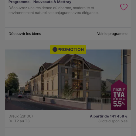
Programme :
Nouveaute A Mettray
Découvrez une résidence où charme, modernité et
environnement naturel se conjuguent avec élégance.
Découvrir les biens
Voir le programme
PROMOTION
Dreux (28100)
À partir de 141 458 €
Du T2 au T3
8 lots disponibles