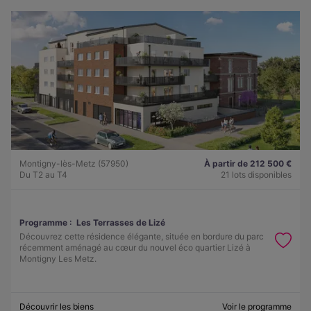
Montigny-lès-Metz (57950)
À partir de 212 500 €
Du T2 au T4
21 lots disponibles
Programme :
Les Terrasses de Lizé
Découvrez cette résidence élégante, située en bordure du parc
récemment aménagé au cœur du nouvel éco quartier Lizé à
Montigny Les Metz.
Découvrir les biens
Voir le programme