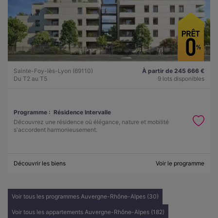
Sainte-Foy-lès-Lyon (69110)
À partir de 245 666 €
Du T2 au T5
9 lots disponibles
Programme :
Résidence Intervalle
Découvrez une résidence où élégance, nature et mobilité
s'accordent harmonieusement.
Découvrir les biens
Voir le programme
Voir tous les programmes Auvergne-Rhône-Alpes (30)
Voir tous les appartements Auvergne-Rhône-Alpes (182)