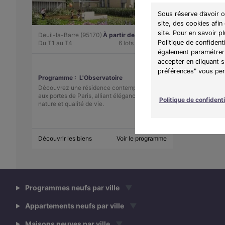
Sous réserve d’avoir 
site, des cookies afin
site. Pour en savoir p
Deuil-la-Barre (95170)
À partir de 200 750 €
Politique de confident
Du T1 au T4
6 lots disponibles
également paramétrer 
accepter en cliquant 
préférences" vous perm
Programme :
L'Observatoire
Découvrez une résidence contemporaine
aux portes de Paris, alliant élégance,
Politique de confidenti
nature et qualité de vie.
Découvrir les biens
Voir le programme
Programmes neufs par ville
▼
Appartements neufs par ville
▼
Maisons neuves par ville
▼