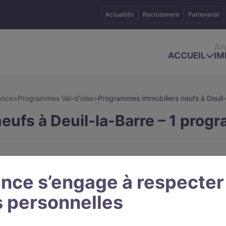
Actualités
Recrutement
Partenariat
An
ACCUEIL
IM
ance
>
Programmes Val-d'oise
>
Programmes immobiliers neufs à Deuil-
ufs à Deuil-la-Barre – 1 prog
nce s’engage à respecter
 personnelles