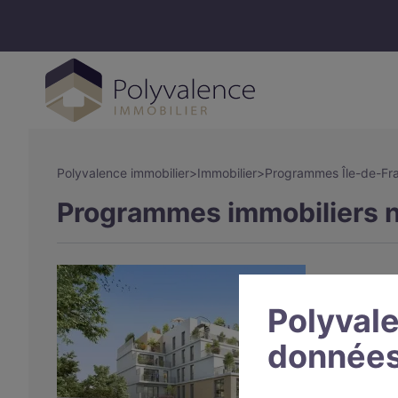
Polyvalence immobilier
>
Immobilier
>
Programmes Île-de-Fr
Programmes immobiliers ne
Polyvale
données