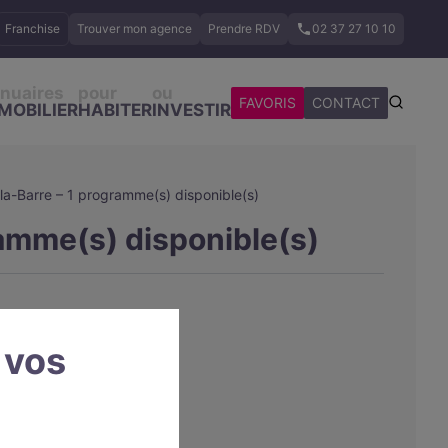
Franchise
Trouver mon agence
Prendre RDV
02 37 27 10 10
nuaires
pour
ou
FAVORIS
CONTACT
MOBILIER
HABITER
INVESTIR
la-Barre – 1 programme(s) disponible(s)
ramme(s) disponible(s)
 vos