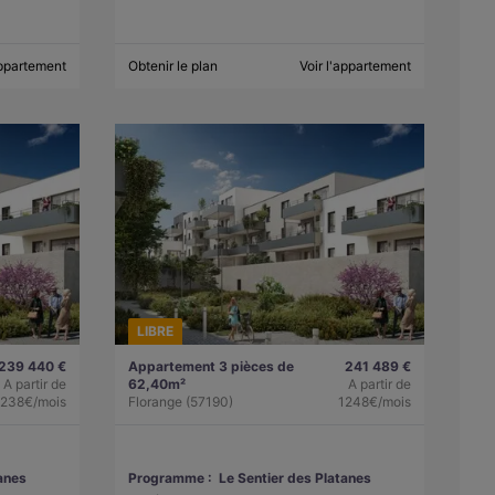
appartement
Obtenir le plan
Voir l'appartement
LIBRE
239 440 €
Appartement 3 pièces de
241 489 €
A partir de
62,40m²
A partir de
1238€/mois
Florange (57190)
1248€/mois
anes
Programme :
Le Sentier des Platanes