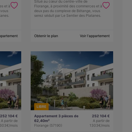
Situé au cœur du centre-ville de
es et à
Florange, à proximité des commerces et à
 vous
deux pas du complexe de Bétange, vous
tanes.
serez séduit par Le Sentier des Platanes.
appartement
Obtenir le plan
Voir l'appartement
LIBRE
252 104 €
Appartement 3 pièces de
252 104 €
A partir de
62,40m²
A partir de
303€/mois
Florange (57190)
1303€/mois