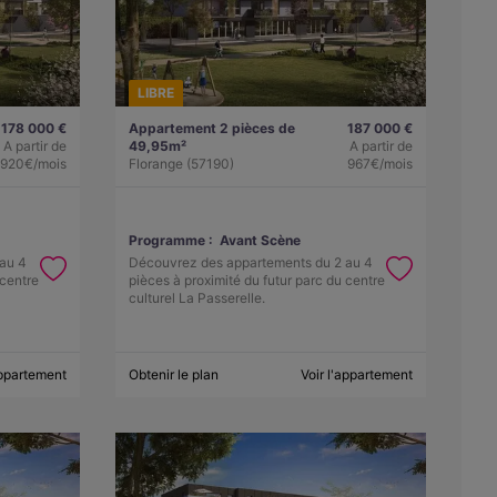
LIBRE
178 000 €
Appartement 2 pièces de
187 000 €
A partir de
49,95m²
A partir de
920€/mois
Florange (57190)
967€/mois
Programme :
Avant Scène
au 4
Découvrez des appartements du 2 au 4
 centre
pièces à proximité du futur parc du centre
culturel La Passerelle.
appartement
Obtenir le plan
Voir l'appartement