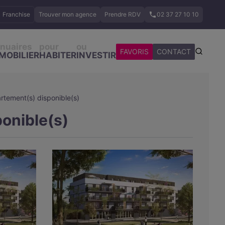
Franchise
Trouver mon agence
Prendre RDV
02 37 27 10 10
nuaires
pour
ou
FAVORIS
CONTACT
MOBILIER
HABITER
INVESTIR
rtement(s) disponible(s)
onible(s)