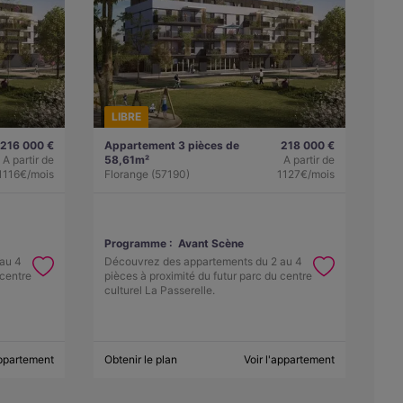
LIBRE
216 000 €
Appartement 3 pièces de
218 000 €
A partir de
58,61m²
A partir de
1116€/mois
Florange (57190)
1127€/mois
Programme :
Avant Scène
au 4
Découvrez des appartements du 2 au 4
 centre
pièces à proximité du futur parc du centre
culturel La Passerelle.
appartement
Obtenir le plan
Voir l'appartement