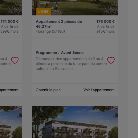
LIBRE
174 000 €
Appartement 2 pièces de
176 000 €
A partir de
46,27m²
A partir de
899€/mois
Florange (57190)
910€/mois
Programme :
Avant Scène
au 4
Découvrez des appartements du 2 au 4
 centre
pièces à proximité du futur parc du centre
culturel La Passerelle.
appartement
Obtenir le plan
Voir l'appartement