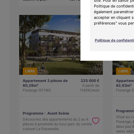
site. Pour en savoir p
Politique de confident
également paramétrer 
accepter en cliquant 
préférences" vous perm
Politique de confidenti
LIBRE
LIBRE
Appartement 3 pièces de
225 000 €
Apparteme
60,26m²
A partir de
62,63m²
Florange (57190)
1163€/mois
Florange (
Programm
Programme :
Avant Scène
Situé au c
Découvrez des appartements du 2 au 4
Florange, 
pièces à proximité du futur parc du centre
deux pas 
culturel La Passerelle.
serez sédu