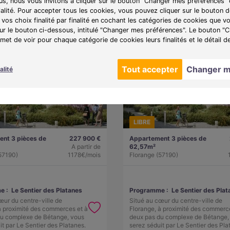
lus, nous vous invitons à cliquer sur le bouton "Changer mes préférences" 
ialité. Pour accepter tous les cookies, vous pouvez cliquer sur le bouton
vos choix finalité par finalité en cochant les catégories de cookies que v
sur le bouton ci-dessous, intitulé "Changer mes préférences". Le bouton 
et de voir pour chaque catégorie de cookies leurs finalités et le détail d
Tout accepter
Changer m
alité
LIBRE
nt 3 pièces de
227 900 €
Appartement 3 pièces de
A partir de
62,57m²
57190)
1178€/mois
Florange (57190)
e :
Le Sentier des Platanes
Programme :
Le Sentier des Plat
œur du centre-ville de
Situé au cœur du centre-ville de
à proximité des commerces et à
Florange, à proximité des commerc
du complexe de Bétange, vous
deux pas du complexe de Bétange,
it par Le Sentier des Platanes.
serez séduit par Le Sentier des Pla