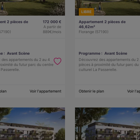
LIBRE
nt 2 pièces de
172 000 €
Appartement 2 pièces de
A partir de
46,62m²
57190)
889€/mois
Florange (57190)
e :
Avant Scène
Programme :
Avant Scène
 des appartements du 2 au 4
Découvrez des appartements du 2 
roximité du futur parc du centre
pièces à proximité du futur parc du
 Passerelle.
culturel La Passerelle.
plan
Voir l'appartement
Obtenir le plan
Voir l'