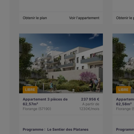
Obtenir le plan
Voir l'appartement
Obtenir le 
LIBRE
LIBRE
Appartement 3 pièces de
237 956 €
Apparteme
62,57m²
A partir de
62,58m²
Florange (57190)
1230€/mois
Florange (
Programme :
Le Sentier des Platanes
Programm