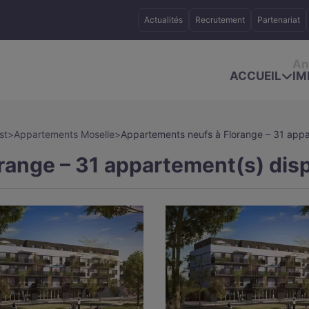
Actualités
Recrutement
Partenariat
An
ACCUEIL
IM
st
>
Appartements Moselle
>
Appartements neufs à Florange – 31 appa
range – 31 appartement(s) disp