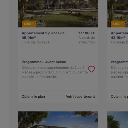
LIBRE
LIBRE
Appartement 2 pièces de
177 000 €
Apparteme
45,14m²
A partir de
43,19m²
Florange (57190)
915€/mois
Florange (
Programme :
Avant Scène
Programm
Découvrez des appartements du 2 au 4
Découvrez
pièces à proximité du futur parc du centre
pièces à p
culturel La Passerelle.
culturel La
Obtenir le plan
Voir l'appartement
Obtenir le 