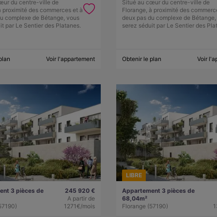
œur du centre-ville de
Situé au cœur du centre-ville de
à proximité des commerces et à
Florange, à proximité des commerc
du complexe de Bétange, vous
deux pas du complexe de Bétange,
it par Le Sentier des Platanes.
serez séduit par Le Sentier des Pla
plan
Voir l'appartement
Obtenir le plan
Voir l'
LIBRE
nt 3 pièces de
245 920 €
Appartement 3 pièces de
A partir de
68,04m²
57190)
1271€/mois
Florange (57190)
1