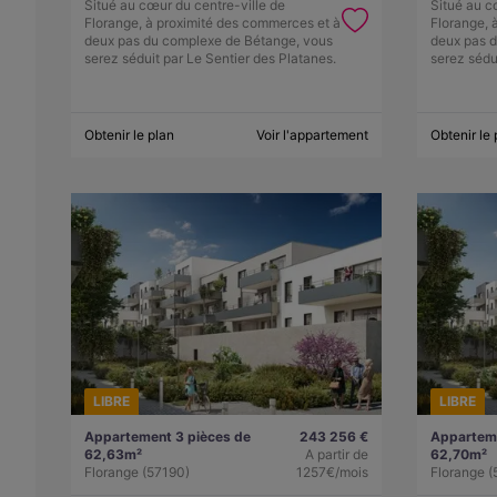
Situé au cœur du centre-ville de
Situé au c
Florange, à proximité des commerces et à
Florange, 
deux pas du complexe de Bétange, vous
deux pas 
serez séduit par Le Sentier des Platanes.
serez sédu
Obtenir le plan
Voir l'appartement
Obtenir le 
LIBRE
LIBRE
Appartement 3 pièces de
243 256 €
Apparteme
62,63m²
A partir de
62,70m²
Florange (57190)
1257€/mois
Florange (