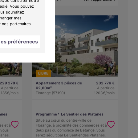
et/ou consulter notre
 dédié. Vous pouvez
ous souhaitez
"Changer mes
e nos partenaires.
es préférences
LIBRE
229 278 €
Appartement 3 pièces de
232 776 €
A partir de
62,60m²
A partir de
1185€/mois
Florange (57190)
1203€/mois
anes
Programme :
Le Sentier des Platanes
Situé au cœur du centre-ville de
es et à
Florange, à proximité des commerces et à
 vous
deux pas du complexe de Bétange, vous
tanes.
serez séduit par Le Sentier des Platanes.