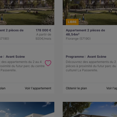
LIBRE
nt 2 pièces de
178 000 €
Appartement 2 pièces de
A partir de
46,54m²
57190)
920€/mois
Florange (57190)
e :
Avant Scène
Programme :
Avant Scène
 des appartements du 2 au 4
Découvrez des appartements du 2 
roximité du futur parc du centre
pièces à proximité du futur parc du
 Passerelle.
culturel La Passerelle.
plan
Voir l'appartement
Obtenir le plan
Voir l'