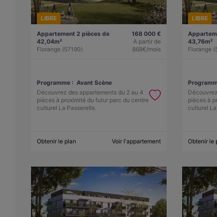
LIBRE
LIBRE
Appartement 2 pièces de
168 000 €
Apparteme
42,04m²
A partir de
43,76m²
Florange (57190)
868€/mois
Florange (
Programme :
Avant Scène
Programm
Découvrez des appartements du 2 au 4
Découvrez
pièces à proximité du futur parc du centre
pièces à p
culturel La Passerelle.
culturel La
Obtenir le plan
Voir l'appartement
Obtenir le 