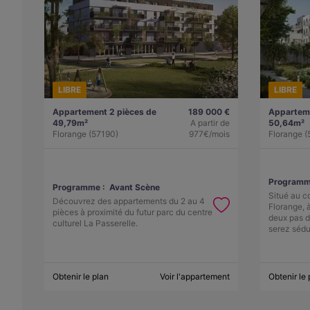
LIBRE
LIBRE
Appartement 2 pièces de
189 000 €
Apparteme
49,79m²
A partir de
50,64m²
Florange (57190)
977€/mois
Florange (
Programm
Programme :
Avant Scène
Situé au c
Découvrez des appartements du 2 au 4
Florange, 
pièces à proximité du futur parc du centre
deux pas 
culturel La Passerelle.
serez sédu
Obtenir le plan
Voir l'appartement
Obtenir le 