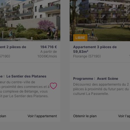
LIBRE
nt 2 pièces de
194 716 €
Appartement 3 pièces de
A partir de
59,83m²
57190)
1006€/mois
Florange (57190)
e :
Le Sentier des Platanes
Programme :
Avant Scène
œur du centre-ville de
Découvrez des appartements du 2 
à proximité des commerces et à
pièces à proximité du futur parc du
du complexe de Bétange, vous
culturel La Passerelle.
it par Le Sentier des Platanes.
plan
Voir l'appartement
Obtenir le plan
Voir l'