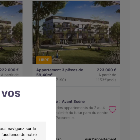
LIBRE
222 000 €
Appartement 3 pièces de
223 000 €
A partir de
59,40m²
A partir de
1147€/mois
Florange (57190)
1153€/mois
 vos
Programme :
Avant Scène
au 4
Découvrez des appartements du 2 au 4
 centre
pièces à proximité du futur parc du centre
culturel La Passerelle.
ous naviguez sur le
 l’audience de notre
appartement
Obtenir le plan
Voir l'appartement