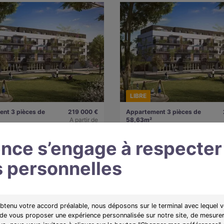
LIBRE
nt 3 pièces de
219 000 €
Appartement 3 pièces de
A partir de
58,63m²
57190)
1132€/mois
Florange (57190)
nce s’engage à respecter
 personnelles
e :
Avant Scène
Programme :
Avant Scène
 des appartements du 2 au 4
Découvrez des appartements du 2 
roximité du futur parc du centre
pièces à proximité du futur parc du
 Passerelle.
culturel La Passerelle.
obtenu votre accord préalable, nous déposons sur le terminal avec lequel v
 de vous proposer une expérience personnalisée sur notre site, de mesurer
plan
Voir l'appartement
Obtenir le plan
Voir l'