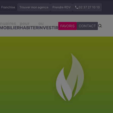
Franchise
Trouver mon agence
Prendre RDV
02 37 27 10 10
nuaires
pour
ou
FAVORIS
CONTACT
MOBILIER
HABITER
INVESTIR