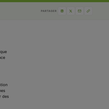
PARTAGER
ique
nce
tion
nes
r des