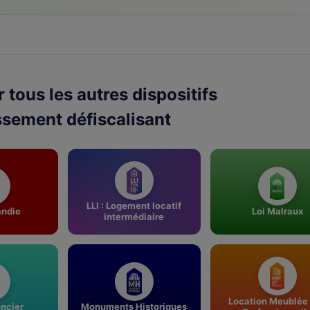
 tous les autres dispositifs
ssement défiscalisant
LLI : Logement locatif
ndie
Loi Malraux
intermédiaire
Location Meublée
oncier
Monuments Historiques