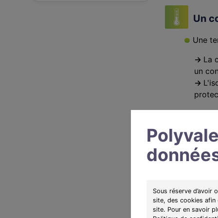
Un co
Une te
→
La 
un con
→
L'is
prote
Polyvale
RE 20
données
Depuis le 1
er
j
réglementation
Sous réserve d’avoir 
Ainsi, en plus
site, des cookies afin
l’empreinte en
site. Pour en savoir p