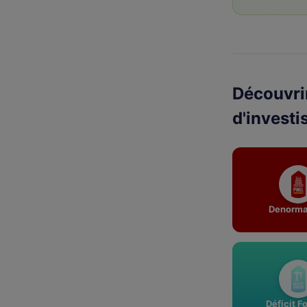
Découvrir
d'investi
Denorma
Déficit F