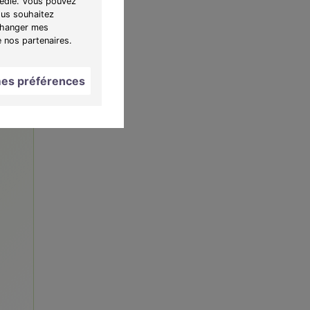
 dédié. Vous pouvez
ous souhaitez
le de
"Changer mes
e nos partenaires.
es préférences