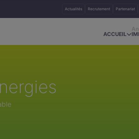
Actualités
Recrutement
Partenariat
An
ACCUEIL
IM
nergies
able