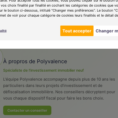
té énergétique et décarbonation de l’énergie
ialité. Pour accepter tous les cookies, vous pouvez cliquer sur le bouton
vos choix finalité par finalité en cochant les catégories de cookies que v
tion de l’impact carbone du bâtiment pendant tout son cyc
sur le bouton ci-dessous, intitulé "Changer mes préférences". Le bouton 
et de voir pour chaque catégorie de cookies leurs finalités et le détail d
ie de confort en cas de forte chaleur
Tout accepter
Changer m
alité
À PROPOS DE L'AUTEUR
À propros de Polyvalence
Spécialiste de l'investissement immobilier neuf
L'équipe Polyvalence accompagne depuis plus de 10 ans les
particuliers dans leurs projets d'investissement et de
défiscalisation immobilière. Nos conseillers décryptent pour
vous chaque dispositif fiscal pour faire les bons choix.
Contacter un conseiller