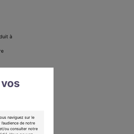
duit à
re
 vos
uf
ière
012 ».
ous naviguez sur le
r
 l’audience de notre
et/ou consulter notre