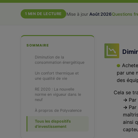
Mise à jour
Août 2026
Questions f
1 MIN
DE LECTURE
SOMMAIRE
Dimi
Diminution de la
consommation énergétique
Achete
par une m
Un confort thermique et
une qualité de vie
des équi
RE 2020 : La nouvelle
Cela se tr
norme en vigueur dans le
→
Par
neuf
→
Par
À propros de Polyvalence
maîtri
Tous les dispositifs
ainsi 
d'investissement
capte