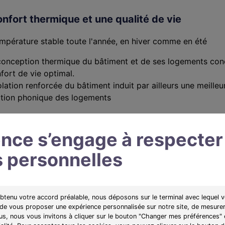
nfort thermique et une qualité de vie
mpérature stable toute l'année, en hiver comme en été
conception thermique du bâtiment et de ses logements con
fort de vie optimal.
olation renforcée du bâtiment induit par ailleurs une meilleu
ction phonique des logements
nce s’engage à respecter
20 : La nouvelle norme en vigueur dans le ne
 personnelles
anvier 2022, les logements neufs doivent respecter la dern
 dite « RE 2020 » qui vient renforcer la précédente « RT 2
obtenu votre accord préalable, nous déposons sur le terminal avec lequel v
 de la performance énergétique, son objectif est de diminue
 de vous proposer une expérience personnalisée sur notre site, de mesurer
vironnementale des constructions.
lus, nous vous invitons à cliquer sur le bouton "Changer mes préférences" 