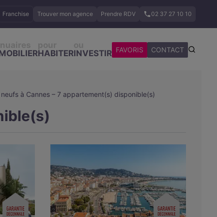
Franchise
Trouver mon agence
Prendre RDV
02 37 27 10 10
nuaires
pour
ou
FAVORIS
CONTACT
MOBILIER
HABITER
INVESTIR
neufs à Cannes – 7 appartement(s) disponible(s)
ible(s)