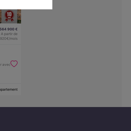
564 900 €
A partir de
920€/mois
er avec
appartement