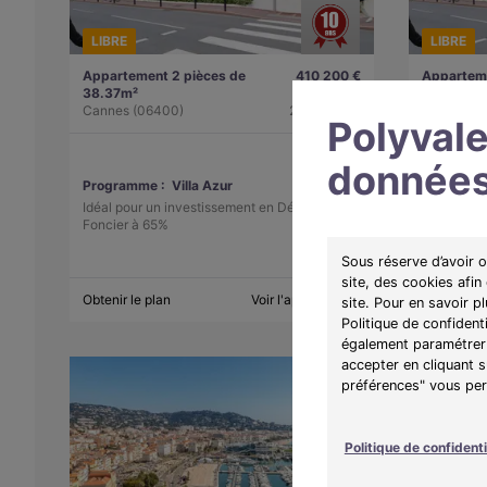
LIBRE
LIBRE
Appartement 2 pièces de
410 200 €
Apparteme
38.37m²
A partir de
31.16m²
Cannes (06400)
2120€/mois
Cannes (0
Polyvale
données
Programme :
Villa Azur
Programm
Idéal pour un investissement en Déficit
Idéal pour
Foncier à 65%
Foncier à
Sous réserve d’avoir 
site, des cookies afin
Obtenir le plan
Voir l'appartement
Obtenir le 
site. Pour en savoir p
Politique de confident
également paramétrer 
accepter en cliquant 
préférences" vous perm
Politique de confidenti