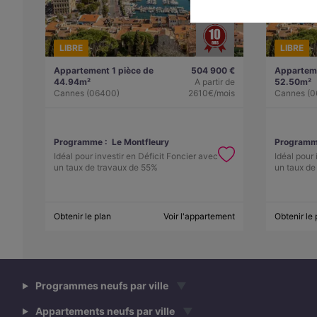
LIBRE
LIBRE
Appartement 1 pièce de
504 900 €
Apparteme
44.94m²
A partir de
52.50m²
Cannes (06400)
2610€/mois
Cannes (0
Programme :
Le Montfleury
Programm
Idéal pour investir en Déficit Foncier avec
Idéal pour 
un taux de travaux de 55%
un taux de
Obtenir le plan
Voir l'appartement
Obtenir le 
Programmes neufs par ville
▼
Appartements neufs par ville
▼