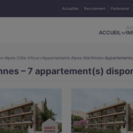
Actualités
Recrutement
Partenariat
An
ACCUEIL
IM
e-Alpes-Côte d'Azur
>
Appartements Alpes-Maritimes
>
Appartements 
nes – 7 appartement(s) dispon