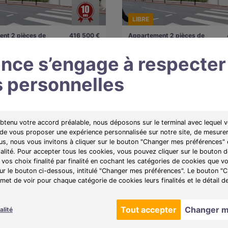
LIBRE
nt 2 pièces de
416 500 €
Appartement 2 pièces de
A partir de
42.04m²
6400)
2153€/mois
Cannes (06400)
nce s’engage à respecter
 personnelles
e :
Villa Azur
Programme :
Villa Azur
 un investissement en Déficit
Idéal pour un investissement en Déf
 65%
Foncier à 65%
obtenu votre accord préalable, nous déposons sur le terminal avec lequel v
 de vous proposer une expérience personnalisée sur notre site, de mesurer
plan
Voir l'appartement
Obtenir le plan
Voir l'
lus, nous vous invitons à cliquer sur le bouton "Changer mes préférences" 
ialité. Pour accepter tous les cookies, vous pouvez cliquer sur le bouton
vos choix finalité par finalité en cochant les catégories de cookies que v
sur le bouton ci-dessous, intitulé "Changer mes préférences". Le bouton 
et de voir pour chaque catégorie de cookies leurs finalités et le détail d
Tout accepter
Changer m
alité