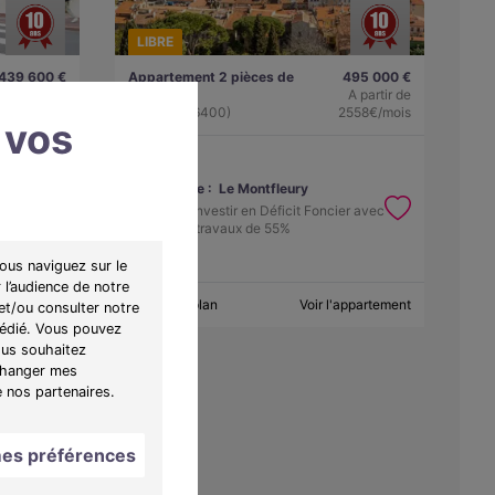
LIBRE
439 600 €
Appartement 2 pièces de
495 000 €
A partir de
45.31m²
A partir de
2272€/mois
Cannes (06400)
2558€/mois
 vos
Programme :
Le Montfleury
icit
Idéal pour investir en Déficit Foncier avec
un taux de travaux de 55%
ous naviguez sur le
 l’audience de notre
appartement
Obtenir le plan
Voir l'appartement
et/ou consulter notre
 dédié. Vous pouvez
ous souhaitez
"Changer mes
e nos partenaires.
es préférences