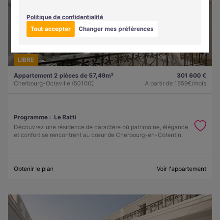
Politique de confidentialité
Tout accepter
Changer mes préférences
LIBRE
Appartement 2 pièces de 57,49m²
301 600 €
Cherbourg-Octeville (50100)
A partir de
1559€/mois
Programme :
Le Ratti
Découvrez une résidence de caractère où patrimoine, élégance
et confort se rencontrent au cœur de Cherbourg-en-Cotentin.
Obtenir le plan
Voir l'appartement