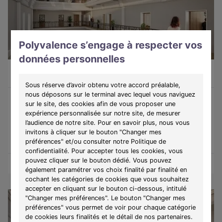
Polyvalence s’engage à respecter vos
LIBRE
données personnelles
Appartement 2 pièces de 58,29m²
293 500 €
Cherbourg-Octeville (50100)
A partir de
1517€/mois
Sous réserve d’avoir obtenu votre accord préalable,
nous déposons sur le terminal avec lequel vous naviguez
sur le site, des cookies afin de vous proposer une
Programme :
Le Ratti
expérience personnalisée sur notre site, de mesurer
Découvrez une résidence de caractère où patrimoine, élégance
l’audience de notre site. Pour en savoir plus, nous vous
et confort se rencontrent au cœur de Cherbourg-en-Cotentin.
invitons à cliquer sur le bouton "Changer mes
préférences" et/ou consulter notre Politique de
confidentialité. Pour accepter tous les cookies, vous
pouvez cliquer sur le bouton dédié. Vous pouvez
Obtenir le plan
Voir l'appartement
également paramétrer vos choix finalité par finalité en
cochant les catégories de cookies que vous souhaitez
accepter en cliquant sur le bouton ci-dessous, intitulé
"Changer mes préférences". Le bouton "Changer mes
préférences" vous permet de voir pour chaque catégorie
de cookies leurs finalités et le détail de nos partenaires.