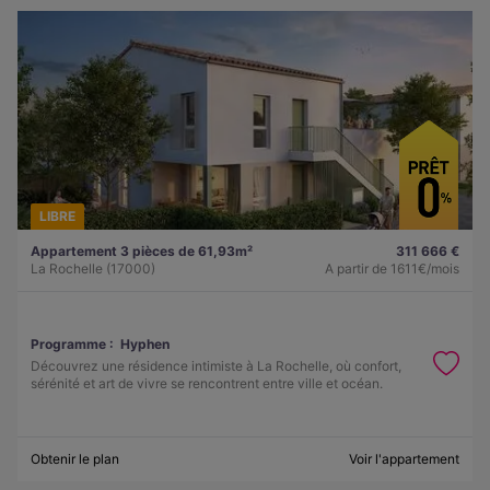
LIBRE
Appartement 3 pièces de 61,93m²
311 666 €
La Rochelle (17000)
A partir de
1611€/mois
Programme :
Hyphen
Découvrez une résidence intimiste à La Rochelle, où confort,
sérénité et art de vivre se rencontrent entre ville et océan.
Obtenir le plan
Voir l'appartement