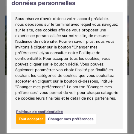
données personnelles
Sous réserve d’avoir obtenu votre accord préalable,
nous déposons sur le terminal avec lequel vous naviguez
sur le site, des cookies afin de vous proposer une
expérience personnalisée sur notre site, de mesurer
l’audience de notre site. Pour en savoir plus, nous vous
invitons à cliquer sur le bouton "Changer mes
préférences" et/ou consulter notre Politique de
confidentialité. Pour accepter tous les cookies, vous
pouvez cliquer sur le bouton dédié. Vous pouvez
également paramétrer vos choix finalité par finalité en
LIBRE
cochant les catégories de cookies que vous souhaitez
accepter en cliquant sur le bouton ci-dessous, intitulé
Appartement 3 pièces de 68,1m²
363 000 €
La Rochelle (17000)
A partir de
1876€/mois
"Changer mes préférences". Le bouton "Changer mes
préférences" vous permet de voir pour chaque catégorie
de cookies leurs finalités et le détail de nos partenaires.
Programme :
Hyphen
Politique de confidentialité
Découvrez une résidence intimiste à La Rochelle, où confort,
sérénité et art de vivre se rencontrent entre ville et océan.
Tout accepter
Changer mes préférences