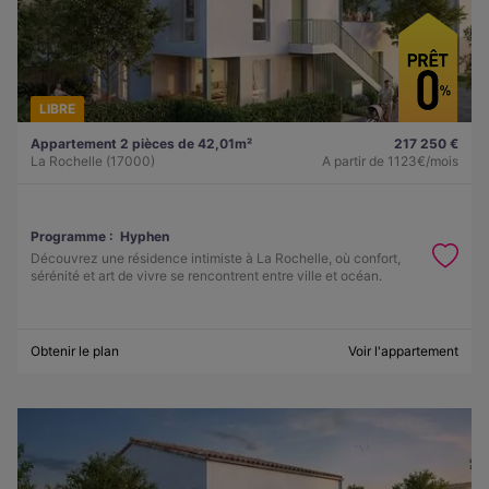
LIBRE
Appartement 2 pièces de 42,01m²
217 250 €
La Rochelle (17000)
A partir de
1123€/mois
Programme :
Hyphen
Découvrez une résidence intimiste à La Rochelle, où confort,
sérénité et art de vivre se rencontrent entre ville et océan.
Obtenir le plan
Voir l'appartement