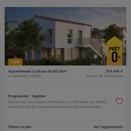
LIBRE
Appartement 3 pièces de 60,14m²
314 416 €
La Rochelle (17000)
A partir de
1625€/mois
Programme :
Hyphen
Découvrez une résidence intimiste à La Rochelle, où confort,
sérénité et art de vivre se rencontrent entre ville et océan.
Obtenir le plan
Voir l'appartement