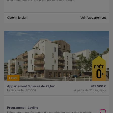
alliant élégance, confort et proximité de l'océan.
Obtenir le plan
Voir l'appartement
LIBRE
Appartement 3 pièces de 71,1m²
412 500 €
La Rochelle (17000)
A partir de
2132€/mois
Programme :
Layline
Découvrez une résidence d'exception au cœur des Minimes,