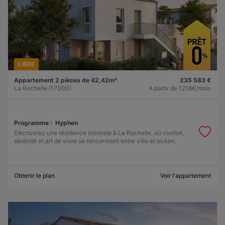
LIBRE
Appartement 2 pièces de 42,42m²
235 583 €
La Rochelle (17000)
A partir de
1218€/mois
Programme :
Hyphen
Découvrez une résidence intimiste à La Rochelle, où confort,
sérénité et art de vivre se rencontrent entre ville et océan.
Obtenir le plan
Voir l'appartement