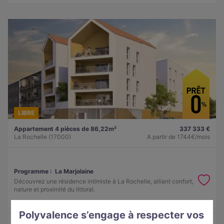
LIBRE
Appartement 4 pièces de 86,22m²
337 333 €
La Rochelle (17000)
A partir de
1744€/mois
Programme :
La Marjolaine
Découvrez une résidence intimiste à La Rochelle, alliant confort,
nature et proximité du littoral.
Polyvalence s’engage à respecter vos
Obtenir le plan
Voir l'appartement