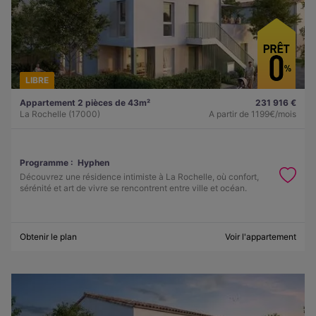
LIBRE
Appartement 2 pièces de 43m²
231 916 €
La Rochelle (17000)
A partir de
1199€/mois
Programme :
Hyphen
Découvrez une résidence intimiste à La Rochelle, où confort,
sérénité et art de vivre se rencontrent entre ville et océan.
Obtenir le plan
Voir l'appartement