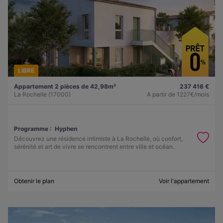
LIBRE
Appartement 2 pièces de 42,98m²
237 416 €
La Rochelle (17000)
A partir de
1227€/mois
Programme :
Hyphen
Découvrez une résidence intimiste à La Rochelle, où confort,
sérénité et art de vivre se rencontrent entre ville et océan.
Obtenir le plan
Voir l'appartement