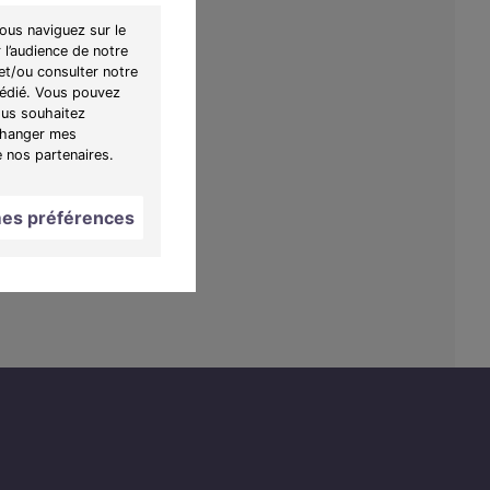
ous naviguez sur le
 l’audience de notre
et/ou consulter notre
 dédié. Vous pouvez
ous souhaitez
"Changer mes
e nos partenaires.
es préférences