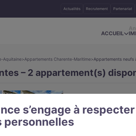
Actualités
Recrutement
Partenariat
An
ACCUEIL
IM
-Aquitaine
>
Appartements Charente-Maritime
>
Appartements neufs à
tes – 2 appartement(s) dispon
nce s’engage à respecter
 personnelles