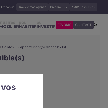
Franchise
Trouver mon agence
Prendre RDV
02 37 27 10 10
nuaires
pour
ou
FAVORIS
CONTACT
MOBILIER
HABITER
INVESTIR
 Saintes – 2 appartement(s) disponible(s)
ible(s)
 vos