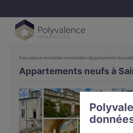
Polyvalence immobilier
>
Immobilier
>
Appartements Nouvelle
Appartements neufs à Sain
Polyvale
données