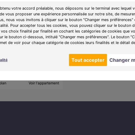
obtenu votre accord préalable, nous déposons sur le terminal avec lequel v
 de vous proposer une expérience personnalisée sur notre site, de mesurer
lus, nous vous invitons à cliquer sur le bouton "Changer mes préférences" 
nt 2 pièces de
402 006 €
ialité. Pour accepter tous les cookies, vous pouvez cliquer sur le bouton
A partir de
7100)
2078€/mois
vos choix finalité par finalité en cochant les catégories de cookies que v
sur le bouton ci-dessous, intitulé "Changer mes préférences". Le bouton 
et de voir pour chaque catégorie de cookies leurs finalités et le détail d
e :
Les Arches de Saintes
e cette résidence rénovée en
Tout accepter
Changer m
alité
tre de Saintes.
plan
Voir l'appartement