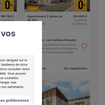
LIBRE
196 166 €
Appartement 2 pièces de
201 666 €
A partir de
45,9m²
A partir de
1014€/mois
Istres (13800)
1042€/mois
 vos
die
Programme :
Les Jardins d'Arcadie
t,
Découvrez une résidence où confort,
t au
autonomie et convivialité s'unissent au
.
cœur d'un environnement privilégié.
ous naviguez sur le
 l’audience de notre
appartement
Obtenir le plan
Voir l'appartement
et/ou consulter notre
 dédié. Vous pouvez
ous souhaitez
"Changer mes
e nos partenaires.
es préférences