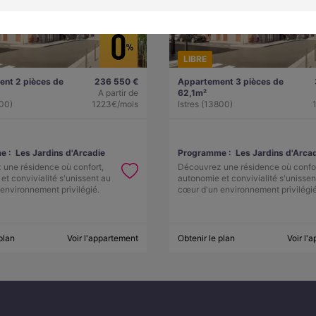
LIBRE
nt 2 pièces de
236 550 €
Appartement 3 pièces de
A partir de
62,1m²
800)
1223€/mois
Istres (13800)
e :
Les Jardins d'Arcadie
Programme :
Les Jardins d'Arca
une résidence où confort,
Découvrez une résidence où confor
et convivialité s'unissent au
autonomie et convivialité s'unissen
environnement privilégié.
cœur d'un environnement privilégié
plan
Voir l'appartement
Obtenir le plan
Voir l'