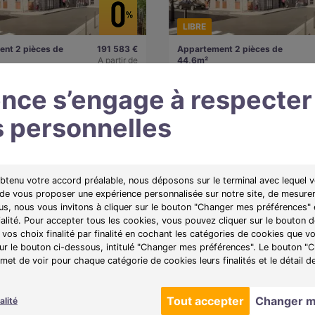
LIBRE
nt 2 pièces de
191 583 €
Appartement 2 pièces de
A partir de
44,6m²
800)
990€/mois
Istres (13800)
nce s’engage à respecter
 personnelles
e :
Les Jardins d'Arcadie
Programme :
Les Jardins d'Arca
une résidence où confort,
Découvrez une résidence où confor
et convivialité s'unissent au
autonomie et convivialité s'unissen
environnement privilégié.
cœur d'un environnement privilégié
obtenu votre accord préalable, nous déposons sur le terminal avec lequel v
 de vous proposer une expérience personnalisée sur notre site, de mesurer
plan
Voir l'appartement
Obtenir le plan
Voir l'
lus, nous vous invitons à cliquer sur le bouton "Changer mes préférences" 
ialité. Pour accepter tous les cookies, vous pouvez cliquer sur le bouton
vos choix finalité par finalité en cochant les catégories de cookies que v
sur le bouton ci-dessous, intitulé "Changer mes préférences". Le bouton 
et de voir pour chaque catégorie de cookies leurs finalités et le détail d
Tout accepter
Changer m
alité