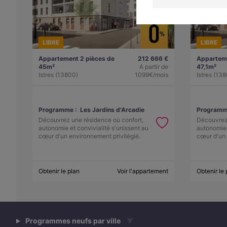
LIBRE
LIBRE
Appartement 2 pièces de
212 666 €
Apparteme
45m²
A partir de
47,1m²
Istres (13800)
1099€/mois
Istres (13
Programme :
Les Jardins d'Arcadie
Programm
Découvrez une résidence où confort,
Découvrez 
autonomie et convivialité s'unissent au
autonomie 
cœur d'un environnement privilégié.
cœur d'un 
Obtenir le plan
Voir l'appartement
Obtenir le 
Programmes neufs par ville
▼