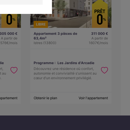
LIBRE
305 000 €
Appartement 3 pièces de
311 000 €
A partir de
63,4m²
A partir de
1576€/mois
Istres (13800)
1607€/mois
die
Programme :
Les Jardins d'Arcadie
t,
Découvrez une résidence où confort,
t au
autonomie et convivialité s'unissent au
.
cœur d'un environnement privilégié.
appartement
Obtenir le plan
Voir l'appartement