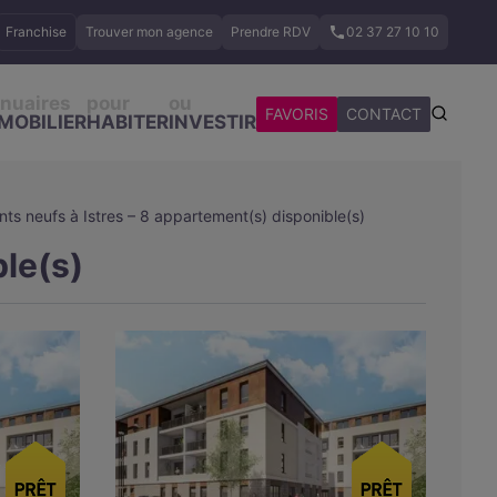
Franchise
Trouver mon agence
Prendre RDV
02 37 27 10 10
nuaires
pour
ou
FAVORIS
CONTACT
MOBILIER
HABITER
INVESTIR
s neufs à Istres – 8 appartement(s) disponible(s)
le(s)