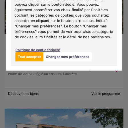
pouvez cliquer sur le bouton dédié. Vous pouvez
également paramétrer vos choix finalité par finalité en
cochant les catégories de cookies que vous souhaitez
accepter en cliquant sur le bouton ci-dessous, intitulé
"Changer mes préférences". Le bouton "Changer mes
préférences" vous permet de voir pour chaque catégorie
de cookies leurs finalités et le détail de nos partenaires.
Guilvinec (29730)
À partir de 130 500 €
Du T1 au T3
9 lots disponibles
Politique de confidentialité
Tout accepter
Changer mes préférences
Programme :
Ker Lohan
Découvrez une résidence entre mer et authenticité, offrant un
cadre de vie privilégié au cœur du Finistère.
Découvrir les biens
Voir le programme