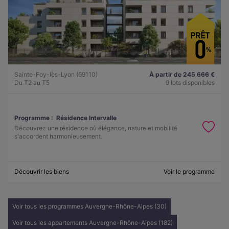
Sainte-Foy-lès-Lyon (69110)
À partir de 245 666 €
Du T2 au T5
9 lots disponibles
Programme :
Résidence Intervalle
Découvrez une résidence où élégance, nature et mobilité
s'accordent harmonieusement.
Découvrir les biens
Voir le programme
Voir tous les programmes Auvergne-Rhône-Alpes (30)
Voir tous les appartements Auvergne-Rhône-Alpes (182)