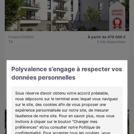
Dinard (35800)
À partir de 479 000 €
T4
2 lots disponibles
Programme :
Lady
Polyvalence s’engage à respecter vos
Découvrez une résidence intimiste à Dinard, alliant élégance,
confort et douceur de vivre sur la côte d'Émeraude.
données personnelles
Sous réserve d’avoir obtenu votre accord préalable,
Découvrir les biens
Voir le programme
nous déposons sur le terminal avec lequel vous naviguez
sur le site, des cookies afin de vous proposer une
expérience personnalisée sur notre site, de mesurer
l’audience de notre site. Pour en savoir plus, nous vous
invitons à cliquer sur le bouton "Changer mes
préférences" et/ou consulter notre Politique de
confidentialité. Pour accepter tous les cookies, vous