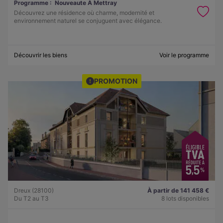
Programme :
Nouveaute A Mettray
Découvrez une résidence où charme, modernité et
environnement naturel se conjuguent avec élégance.
Découvrir les biens
Voir le programme
PROMOTION
Dreux (28100)
À partir de 141 458 €
Du T2 au T3
8 lots disponibles