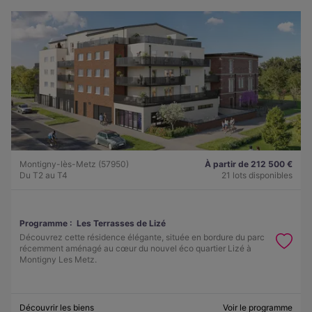
Montigny-lès-Metz (57950)
À partir de 212 500 €
Du T2 au T4
21 lots disponibles
Programme :
Les Terrasses de Lizé
Découvrez cette résidence élégante, située en bordure du parc
récemment aménagé au cœur du nouvel éco quartier Lizé à
Montigny Les Metz.
Découvrir les biens
Voir le programme