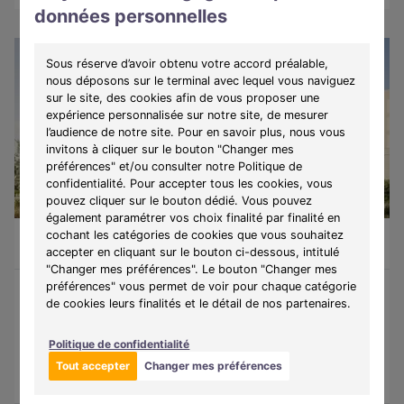
données personnelles
Sous réserve d’avoir obtenu votre accord préalable,
nous déposons sur le terminal avec lequel vous naviguez
sur le site, des cookies afin de vous proposer une
expérience personnalisée sur notre site, de mesurer
l’audience de notre site. Pour en savoir plus, nous vous
invitons à cliquer sur le bouton "Changer mes
préférences" et/ou consulter notre Politique de
confidentialité. Pour accepter tous les cookies, vous
pouvez cliquer sur le bouton dédié. Vous pouvez
LIBRE
également paramétrer vos choix finalité par finalité en
cochant les catégories de cookies que vous souhaitez
Appartement 4 pièces de 80,2m²
391 000 €
Huningue (68330)
A partir de
2021€/mois
accepter en cliquant sur le bouton ci-dessous, intitulé
"Changer mes préférences". Le bouton "Changer mes
préférences" vous permet de voir pour chaque catégorie
de cookies leurs finalités et le détail de nos partenaires.
Programme :
Jardin Des Eaux Vives
Découvrez une résidence idéalement située à Huningue, alliant
Politique de confidentialité
confort, accessibilité et qualité de vie au cœur d'un territoire
dynamique.
Tout accepter
Changer mes préférences