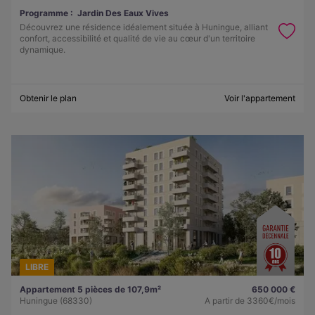
Programme :
Jardin Des Eaux Vives
Découvrez une résidence idéalement située à Huningue, alliant
confort, accessibilité et qualité de vie au cœur d'un territoire
dynamique.
Obtenir le plan
Voir l'appartement
LIBRE
Appartement 5 pièces de 107,9m²
650 000 €
Huningue (68330)
A partir de
3360€/mois