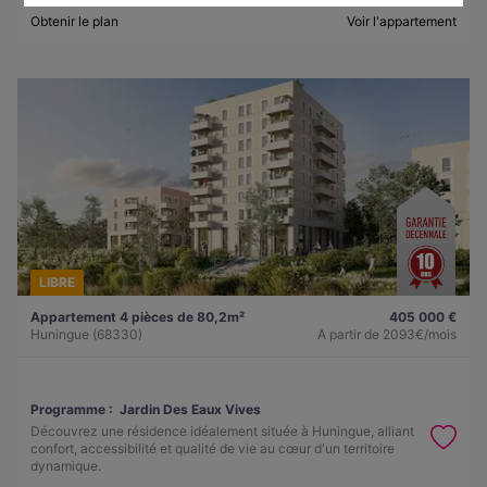
Obtenir le plan
Voir l'appartement
LIBRE
Appartement 4 pièces de 80,2m²
405 000 €
Huningue (68330)
A partir de
2093€/mois
Programme :
Jardin Des Eaux Vives
Découvrez une résidence idéalement située à Huningue, alliant
confort, accessibilité et qualité de vie au cœur d'un territoire
dynamique.