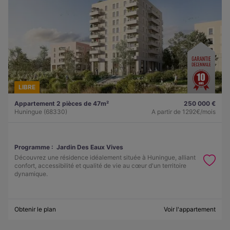
LIBRE
Appartement 2 pièces de 47m²
250 000 €
Huningue (68330)
A partir de
1292€/mois
Programme :
Jardin Des Eaux Vives
Découvrez une résidence idéalement située à Huningue, alliant
confort, accessibilité et qualité de vie au cœur d'un territoire
dynamique.
Obtenir le plan
Voir l'appartement