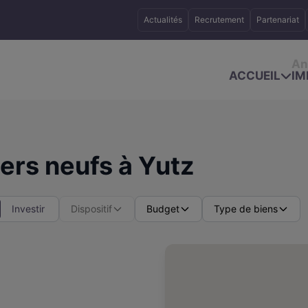
Actualités
Recrutement
Partenariat
An
ACCUEIL
IM
rs neufs à Yutz
Investir
Dispositif
Budget
Type de biens