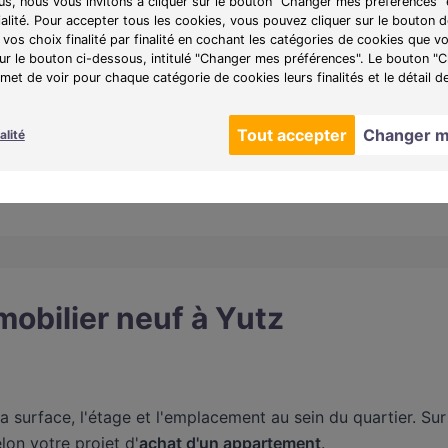
lus, nous vous invitons à cliquer sur le bouton "Changer mes préférences" 
ialité. Pour accepter tous les cookies, vous pouvez cliquer sur le bouton
èm
T2 au T4
196 000€ - 438 000€
63,1 m²
4
vos choix finalité par finalité en cochant les catégories de cookies que v
sur le bouton ci-dessous, intitulé "Changer mes préférences". Le bouton 
et de voir pour chaque catégorie de cookies leurs finalités et le détail d
Tout accepter
Changer m
alité
obilier neuf à Yutz
a surface, l'étage et l'emplacement au sein du quartier. Sur
on votre projet d'
achat d'un appartement
.