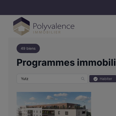
49 biens
Programmes immobilie
Habiter