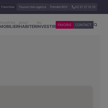
Franchise
Trouver mon agence
Prendre RDV
02 37 27 10 10
nuaires
pour
ou
FAVORIS
CONTACT
MOBILIER
HABITER
INVESTIR