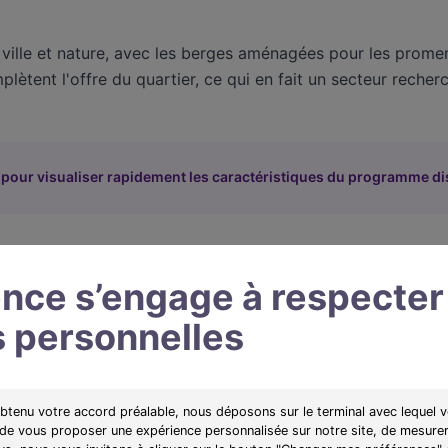
ville et nature, avec les berges aménagées pour les promena
ètent l'offre du quartier, ce qui en fait un secteur recherc
 pour visualiser rapidement les caractéristiques du programme di
Yutz
nce s’engage à respecter
Surface
Typologies
Prix min/max
Livr
 personnelles
moyenne
obtenu votre accord préalable, nous déposons sur le terminal avec lequel v
 de vous proposer une expérience personnalisée sur notre site, de mesurer