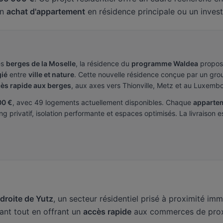
un
achat d'appartement
en résidence principale ou un invest
es
berges de la Moselle
, la résidence du
programme Waldea
propose
gié
entre
ville et nature
. Cette nouvelle résidence conçue par un gr
ès rapide aux berges
, aux axes vers Thionville, Metz et au Luxemb
00 €
, avec 49 logements actuellement disponibles. Chaque
appartem
g privatif, isolation performante et espaces optimisés. La livraison
 droite de Yutz
, un secteur résidentiel prisé à proximité i
ant tout en offrant un
accès rapide
aux commerces de proxim