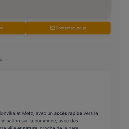
el
Contactez-nous
s)
onville et Metz, avec un
accès rapide
vers le
alisation sur la commune, avec des
ntre
ville et nature
, proche de la gare,