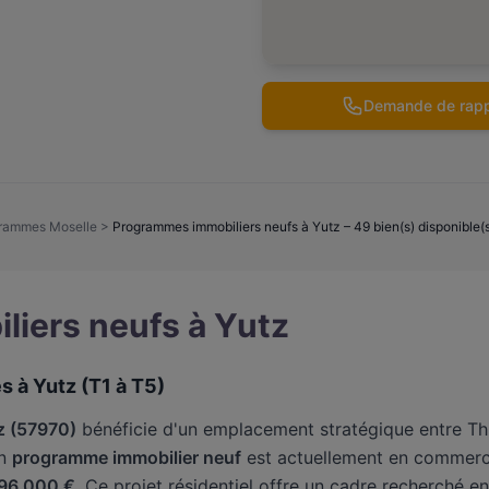
Demande de rapp
rammes Moselle
>
Programmes immobiliers neufs à Yutz – 49 bien(s) disponible(
iers neufs à Yutz
s à Yutz (T1 à T5)
z (57970)
bénéficie d'un emplacement stratégique entre Thi
Un
programme immobilier neuf
est actuellement en commerci
96 000 €
. Ce projet résidentiel offre un cadre recherché e