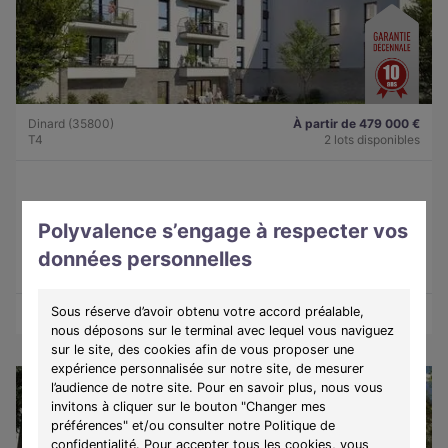
Dinard (35800)
À partir de 479 000 €
T4
2 lots disponibles
Programme :
Lady
Polyvalence s’engage à respecter vos
Découvrez une résidence intimiste à Dinard, alliant élégance,
confort et douceur de vivre sur la côte d'Émeraude.
données personnelles
Sous réserve d’avoir obtenu votre accord préalable,
Découvrir les biens
Voir le programme
nous déposons sur le terminal avec lequel vous naviguez
sur le site, des cookies afin de vous proposer une
expérience personnalisée sur notre site, de mesurer
l’audience de notre site. Pour en savoir plus, nous vous
invitons à cliquer sur le bouton "Changer mes
préférences" et/ou consulter notre Politique de
confidentialité. Pour accepter tous les cookies, vous