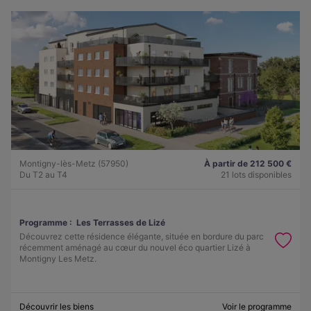
Montigny-lès-Metz (57950)
À partir de 212 500 €
Du T2 au T4
21 lots disponibles
Programme :
Les Terrasses de Lizé
Découvrez cette résidence élégante, située en bordure du parc
récemment aménagé au cœur du nouvel éco quartier Lizé à
Montigny Les Metz.
Découvrir les biens
Voir le programme