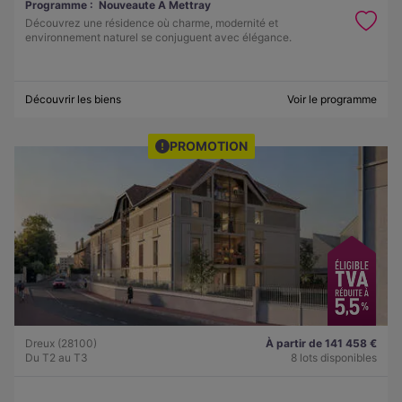
Programme :
Nouveaute A Mettray
Découvrez une résidence où charme, modernité et
environnement naturel se conjuguent avec élégance.
Découvrir les biens
Voir le programme
PROMOTION
Dreux (28100)
À partir de 141 458 €
Du T2 au T3
8 lots disponibles