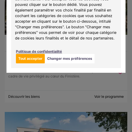
pouvez cliquer sur le bouton dédié. Vous pouvez
également paramétrer vos choix finalité par finalité en
cochant les catégories de cookies que vous souhaitez
accepter en cliquant sur le bouton ci-dessous, intitulé
"Changer mes préférences". Le bouton "Changer mes
préférences" vous permet de voir pour chaque catégorie
de cookies leurs finalités et le détail de nos partenaires.
Guilvinec (29730)
À partir de 130 500 €
Du T1 au T3
9 lots disponibles
Politique de confidentialité
Tout accepter
Changer mes préférences
Programme :
Ker Lohan
Découvrez une résidence entre mer et authenticité, offrant un
cadre de vie privilégié au cœur du Finistère.
Découvrir les biens
Voir le programme