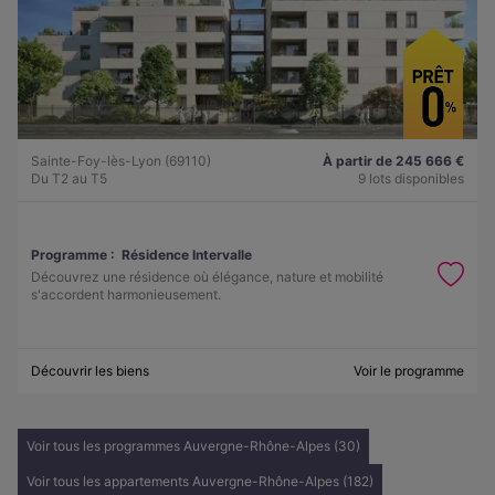
Sainte-Foy-lès-Lyon (69110)
À partir de 245 666 €
Du T2 au T5
9 lots disponibles
Programme :
Résidence Intervalle
Découvrez une résidence où élégance, nature et mobilité
s'accordent harmonieusement.
Découvrir les biens
Voir le programme
Voir tous les programmes Auvergne-Rhône-Alpes (30)
Voir tous les appartements Auvergne-Rhône-Alpes (182)