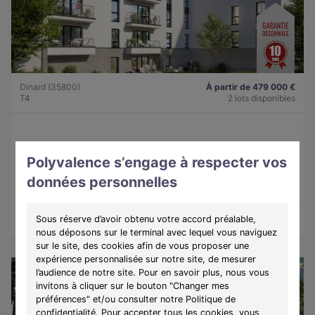
Dinard (35800)
À partir de 479 000 €
T4
2 lots disponibles
Programme :
Lady
Polyvalence s’engage à respecter vos
Découvrez une résidence intimiste à Dinard, alliant élégance,
confort et douceur de vivre sur la côte d'Émeraude.
données personnelles
Sous réserve d’avoir obtenu votre accord préalable,
Découvrir les biens
Voir le programme
nous déposons sur le terminal avec lequel vous naviguez
sur le site, des cookies afin de vous proposer une
expérience personnalisée sur notre site, de mesurer
l’audience de notre site. Pour en savoir plus, nous vous
invitons à cliquer sur le bouton "Changer mes
préférences" et/ou consulter notre Politique de
confidentialité. Pour accepter tous les cookies, vous