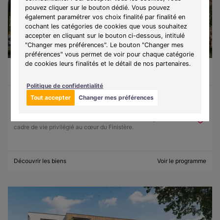
pouvez cliquer sur le bouton dédié. Vous pouvez
également paramétrer vos choix finalité par finalité en
cochant les catégories de cookies que vous souhaitez
accepter en cliquant sur le bouton ci-dessous, intitulé
"Changer mes préférences". Le bouton "Changer mes
préférences" vous permet de voir pour chaque catégorie
de cookies leurs finalités et le détail de nos partenaires.
Guilvinec (29730)
À partir de 130 500 €
Du T1 au T3
9 lots disponibles
Politique de confidentialité
Tout accepter
Changer mes préférences
Programme :
Ker Lohan
Découvrez une résidence entre mer et authenticité, offrant un
cadre de vie privilégié au cœur du Finistère.
Découvrir les biens
Voir le programme