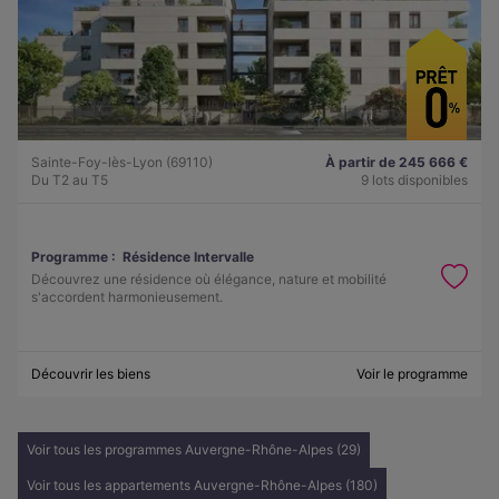
Sainte-Foy-lès-Lyon (69110)
À partir de 245 666 €
Du T2 au T5
9 lots disponibles
Programme :
Résidence Intervalle
Découvrez une résidence où élégance, nature et mobilité
s'accordent harmonieusement.
Découvrir les biens
Voir le programme
Voir tous les programmes Auvergne-Rhône-Alpes (29)
Voir tous les appartements Auvergne-Rhône-Alpes (180)