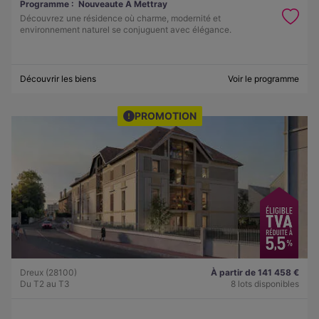
Programme :
Nouveaute A Mettray
Découvrez une résidence où charme, modernité et
environnement naturel se conjuguent avec élégance.
Découvrir les biens
Voir le programme
PROMOTION
Dreux (28100)
À partir de 141 458 €
Du T2 au T3
8 lots disponibles